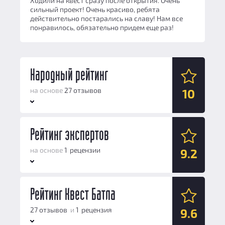
Ходили на квест сразу после открытия. Очень
сильный проект! Очень красиво, ребята
действительно постарались на славу! Нам все
понравилось, обязательно придем еще раз!
Народный рейтинг
на основе
27 отзывов
10
Антураж:
Рейтинг экспертов
10
Логические задачи:
10
на основе
1 рецензии
9.2
Сюжет:
10
Командная работа:
10
Антураж:
Рейтинг Квест Батла
10
Персонал и безопасность:
10
Логические задачи:
9
27 отзывов
и
1 рецензия
9.6
Общий балл:
10
Сюжет:
8