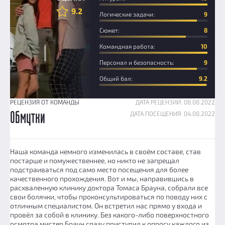
9.2
Логические задачи:
9
Сюжет:
8
Командная работа:
10
Персонал и безопасность:
9
Общий бал:
9.2
РЕЦЕНЗИЯ ОТ КОМАНДЫ
ДАТА РЕЦЕНЗИИ: 08.08.2022
ДАТА ПОСЕЩЕНИЯ: 04.08.2022
Обмутки
Наша команда немного изменилась в своём составе, став
постарше и помужественнее, но никто не запрещал
подстраиваться под само место посещения для более
качественного прохождения. Вот и мы, направившись в
расхваленную клинику доктора Томаса Брауна, собрали все
свои болячки, чтобы проконсультироваться по поводу них с
отличным специалистом. Он встретил нас прямо у входа и
провёл за собой в клинику. Без какого-либо поверхностного
осмотра мистер Браун сразу приступил к опросу каждого из