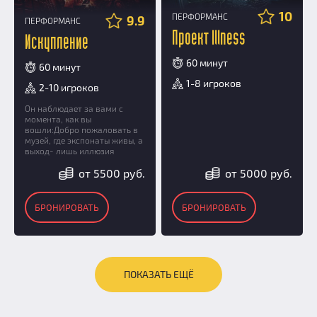
10
ПЕРФОРМАНС
9.9
ПЕРФОРМАНС
Проект Illness
Искупление
60 минут
60 минут
1-8 игроков
2-10 игроков
Он наблюдает за вами с
момента, как вы
вошли:Добро пожаловать в
музей, где экспонаты живы, а
выход- лишь иллюзия
от 5500 руб.
от 5000 руб.
БРОНИРОВАТЬ
БРОНИРОВАТЬ
ПОКАЗАТЬ ЕЩЁ