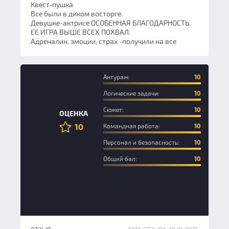
Квест-пушка
Все были в диком восторге.
Девушке-актрисе ОСОБЕННАЯ БЛАГОДАРНОСТЬ.
ЕЕ ИГРА ВЫШЕ ВСЕХ ПОХВАЛ.
Адреналин, эмоции, страх -получили на все
Антураж:
10
Логические задачи:
10
Сюжет:
10
ОЦЕНКА
10
Командная работа:
10
Персонал и безопасность:
10
Общий бал:
10