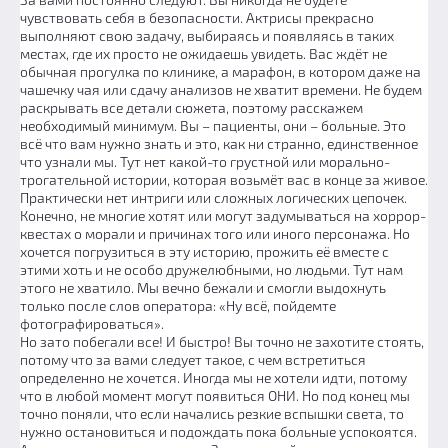
чувствовать себя в безопасности. Актрисы прекрасно
выполняют свою задачу, выбираясь и появляясь в таких
местах, где их просто не ожидаешь увидеть. Вас ждёт не
обычная прогулка по клинике, а марафон, в котором даже на
чашечку чая или сдачу анализов не хватит времени. Не будем
раскрывать все детали сюжета, поэтому расскажем
необходимый минимум. Вы – пациенты, они – больные. Это
всё что вам нужно знать и это, как ни странно, единственное
что узнали мы. Тут нет какой-то грустной или морально-
трогательной истории, которая возьмёт вас в конце за живое.
Практически нет интриги или сложных логических цепочек.
Конечно, не многие хотят или могут задумываться на хоррор-
квестах о морали и причинах того или иного персонажа. Но
хочется погрузиться в эту историю, прожить её вместе с
этими хоть и не особо дружелюбными, но людьми. Тут нам
этого не хватило. Мы вечно бежали и смогли выдохнуть
только после слов оператора: «Ну всё, пойдемте
фотографироваться».
Но зато побегали все! И быстро! Вы точно не захотите стоять,
потому что за вами следует такое, с чем встретиться
определенно не хочется. Иногда мы не хотели идти, потому
что в любой момент могут появиться ОНИ. Но под конец мы
точно поняли, что если начались резкие вспышки света, то
нужно остановиться и подождать пока больные успокоятся.