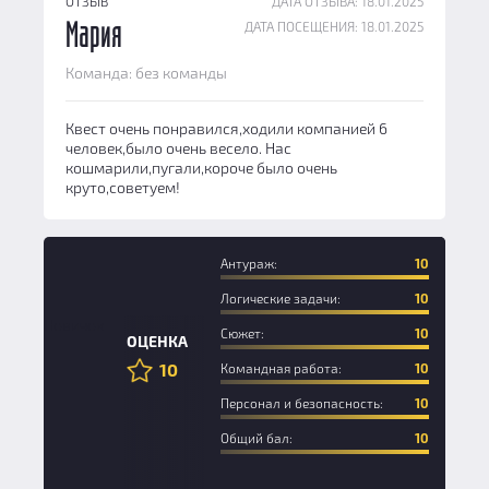
ОТЗЫВ
ДАТА ОТЗЫВА: 18.01.2025
ДАТА ПОСЕЩЕНИЯ: 18.01.2025
Мария
Команда: без команды
Квест очень понравился,ходили компанией 6
человек,было очень весело. Нас
кошмарили,пугали,короче было очень
круто,советуем!
Антураж:
10
Логические задачи:
10
Новичок
Сюжет:
10
ОЦЕНКА
10
Командная работа:
10
Персонал и безопасность:
10
Общий бал:
10