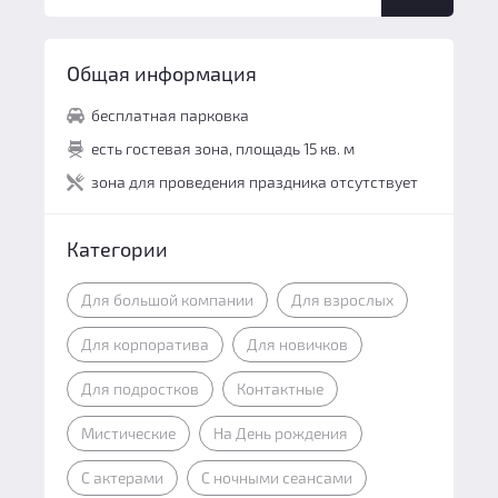
Командная работа:
10
Антураж:
10
Персонал и безопасность:
9
Общая информация
Логические задачи:
9.5
Общий балл:
9.2
бесплатная парковка
Сюжет:
9
есть гостевая зона, площадь 15 кв. м
Командная работа:
10
зона для проведения праздника отсутствует
Персонал и безопасность:
9.5
Общий балл:
9.6
Категории
Для большой компании
Для взрослых
Для корпоратива
Для новичков
Для подростков
Контактные
Мистические
На День рождения
С актерами
С ночными сеансами