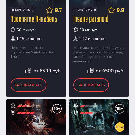
9.7
9.9
ПЕРФОРМАНС
ПЕРФОРМАНС
Проклятие Аннабель
Insane paranoid
60 минут
60 минут
1-15 игроков
1-12 игроков
Перформанс-квест
Из комнаты доносился гул из
"Проклятие Аннабель Зов
десятка голосов. Зайдя туда,
Тьмы"
мы обнаружили одного
человека…
от 6500 руб.
от 4500 руб.
БРОНИРОВАТЬ
БРОНИРОВАТЬ
16+
18+
NEW