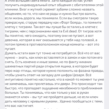
А этих вспышек света много. Зато каждый из нас успел
получить индивидуальный опыт общения с обитателями этой
клиники. Визг и жуткий скрежет зубами сложно назвать
общением, но то, что нам не рады и нужно быстро валить,
если жизнь дорога, мы понимали. Если вы смотрели такую
прекрасную, старую передачу как «Форт Боярд», то помните
клетку с тиграми. Так вот мы лучше бы остались в клетке с
тиграми, чем с персонажами квеста Evil dead. От тигров хотя
бы понятно, чего ожидать, поэтому они не пугают, а вот
девочка, которая в миг оказывается у тебя над головой, а
потом прямо в противоположном конце комнаты – вот это
пугает.
Думать кстати вам тут точно не потребуется. Всё что от вас
нужно – знать, как ключ вставляется в замок и как потом его
снять. Есть конечно и иные замки, но по факту никаких
шахматных партий ради открытия ящика, в котором будет
перо жар-птицы, которое нужно положить на фазана правды,
чтобы узнать ответ на загадку для шифра Цезаря. Всё
интуитивно понятно настолько, что в какой-то момент ты уже
не замечаешь, как пролетаешь эти двери. Это происходит так
быстро, что пропадает ощущение неизбежного приближения
больных. Ты понимаешь, что как только у вас в руках
окажется ключ – вы тут же пройдете дальше, но если ключ
дать человеку с кривыми руками…Удачно пообщаться с теми,
кто вас настигнет.