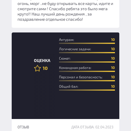
огонь, морг ..не буду открывать все карты, идите и
смотрите сами ! Спасибо ребята это было мега
круто!! Наш лучший день рождения , за
поздравление отдельное спасибо!
Антураж:
10
Логические задачи:
10
Сюжет:
10
ОЦЕНКА
10
Командная работа:
10
Персонал и безопасность:
10
Общий бал:
10
ОТЗЫВ
ДАТА ОТЗЫВА: 02.04.2023