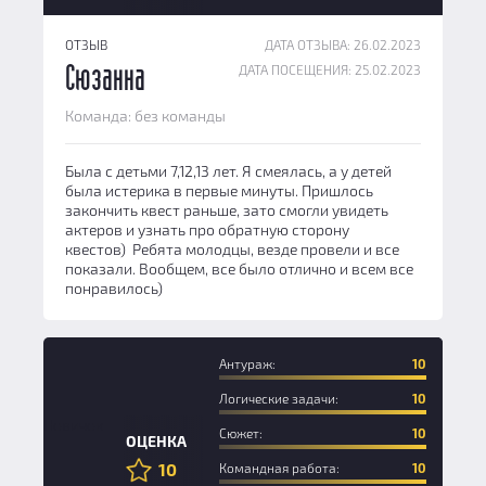
ОТЗЫВ
ДАТА ОТЗЫВА: 26.02.2023
ДАТА ПОСЕЩЕНИЯ: 25.02.2023
Сюзанна
Команда: без команды
Была с детьми 7,12,13 лет. Я смеялась, а у детей
была истерика в первые минуты. Пришлось
закончить квест раньше, зато смогли увидеть
актеров и узнать про обратную сторону
квестов) Ребята молодцы, везде провели и все
показали. Вообщем, все было отлично и всем все
понравилось)
Антураж:
10
Логические задачи:
10
Новичок
Сюжет:
10
ОЦЕНКА
10
Командная работа:
10