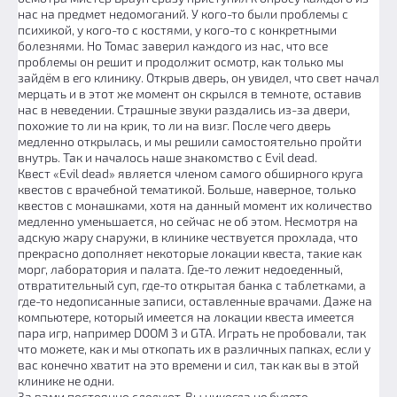
нас на предмет недомоганий. У кого-то были проблемы с
психикой, у кого-то с костями, у кого-то с конкретными
болезнями. Но Томас заверил каждого из нас, что все
проблемы он решит и продолжит осмотр, как только мы
зайдём в его клинику. Открыв дверь, он увидел, что свет начал
мерцать и в этот же момент он скрылся в темноте, оставив
нас в неведении. Страшные звуки раздались из-за двери,
похожие то ли на крик, то ли на визг. После чего дверь
медленно открылась, и мы решили самостоятельно пройти
внутрь. Так и началось наше знакомство с Evil dead.
Квест «Evil dead» является членом самого обширного круга
квестов с врачебной тематикой. Больше, наверное, только
квестов с монашками, хотя на данный момент их количество
медленно уменьшается, но сейчас не об этом. Несмотря на
адскую жару снаружи, в клинике чествуется прохлада, что
прекрасно дополняет некоторые локации квеста, такие как
морг, лаборатория и палата. Где-то лежит недоеденный,
отвратительный суп, где-то открытая банка с таблетками, а
где-то недописанные записи, оставленные врачами. Даже на
компьютере, который имеется на локации квеста имеется
пара игр, например DOOM 3 и GTA. Играть не пробовали, так
что можете, как и мы откопать их в различных папках, если у
вас конечно хватит на это времени и сил, так как вы в этой
клинике не одни.
За вами постоянно следуют. Вы никогда не будете