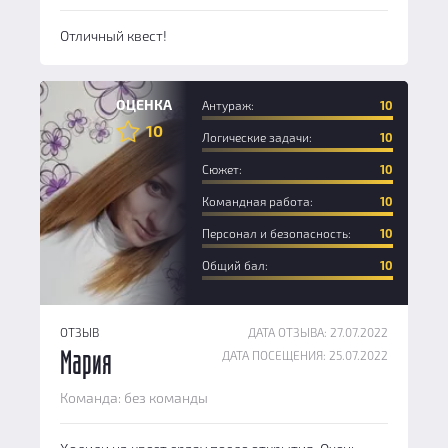
Отличный квест!
Специалист
ОЦЕНКА
Антураж:
10
10
Логические задачи:
10
Сюжет:
10
Командная работа:
10
Персонал и безопасность:
10
Общий бал:
10
ОТЗЫВ
ДАТА ОТЗЫВА: 27.07.2022
ДАТА ПОСЕЩЕНИЯ: 25.07.2022
Мария
Команда: без команды