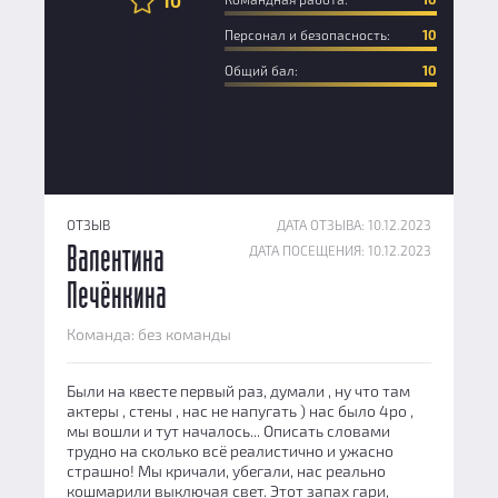
10
Персонал и безопасность:
10
Общий бал:
10
ОТЗЫВ
ДАТА ОТЗЫВА: 10.12.2023
ДАТА ПОСЕЩЕНИЯ: 10.12.2023
Валентина
Печёнкина
Команда: без команды
Были на квесте первый раз, думали , ну что там
актеры , стены , нас не напугать ) нас было 4ро ,
мы вошли и тут началось... Описать словами
трудно на сколько всё реалистично и ужасно
страшно! Мы кричали, убегали, нас реально
кошмарили выключая свет. Этот запах гари,