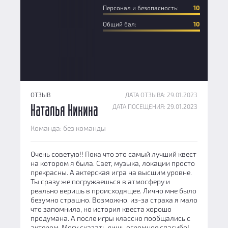
Персонал и безопасность:
10
Общий бал:
10
ОТЗЫВ
ДАТА ОТЗЫВА: 29.01.2023
ДАТА ПОСЕЩЕНИЯ: 29.01.2023
Наталья Никина
Команда: без команды
Очень советую!! Пока что это самый лучший квест
на котором я была. Свет, музыка, локации просто
прекрасны. А актерская игра на высшим уровне.
Ты сразу же погружаешься в атмосферу и
реально веришь в происходящее. Лично мне было
безумно страшно. Возможно, из-за страха я мало
что запомнила, но история квеста хорошо
продумана. А после игры классно пообщались с
актером. Могу сказать лишь огромное спасибо!