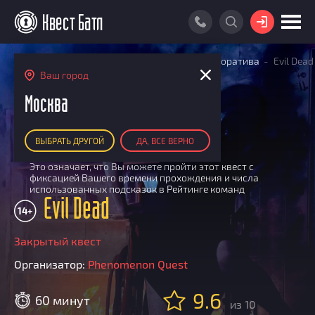
ВОЙТИ
Главная
Поиск квестов
Квесты для корпоратива
Evil Dead
ПОИСК КВЕСТА
Ваш город
АКЦИИ
Москва
РЕЙТИНГ КВЕСТОВ
ПЕРФОРМАНС
ВЫБРАТЬ ДРУГОЙ
ДА, ВСЕ ВЕРНО
КАРТА КВЕСТОВ
Участвует в Квест Батле
i
Это означает, что Вы можете пройти этот квест с
РЕЙТИНГ КОМАНД
фиксацией Вашего времени прохождения и числа
использованных подсказок в Рейтинге команд
Итоговый рейтинг
ПОИСК КОМАНДЫ
Evil Dead
14+
По количеству очков
КВЕСТ БАТЛ
По качеству игры
Закрытый квест
О Квест Батле
КВЕСТ В ПОДАРОК
Список команд
Организатор:
Phenomenon Quest
Cashback
9.6
Как подсчитываются рейтинги
60 минут
из 10