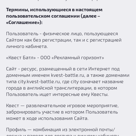
Призы
Термины, использующиеся в настоящем
Новости
пользовательском соглашении (далее –
Добавить квест
«Соглашение»):
Партнерам
Пользователь - физическое лицо, пользующееся
Сайтом как без регистрации, так и с регистрацией
личного кабинета.
«Квест Батл» - ООО «Рекламный горизонт»
Сайт - ресурс, рзамещенный в сети Интернет под
доменным именем kvest-battle.ru, а также доменами
типа city.kvest-battle.ru, где city означает название
города в английской транслитерации, в котором
Пользователь ищет интересные ему Квесты.
Квест — развлекательное игровое мероприятие,
забронировать участие в котором Пользователь
может в ходе использования Сайта.
Профиль — комбинация из электронной почты/
логина и пароля для доступа к личному кабинету