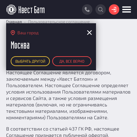
ВОЙТИ
Главная
Пользовательское соглашение
ПОИСК КВЕСТА
Ваш город
Пользовательское
АКЦИИ
Москва
соглашение
РЕЙТИНГ КВЕСТОВ
ВЫБРАТЬ ДРУГОЙ
ДА, ВСЕ ВЕРНО
КАРТА КВЕСТОВ
Настоящее Соглашение является договором,
РЕЙТИНГ КОМАНД
заключаемым между «Квест Батлом» и
Пользователем. Настоящее Соглашение определяет
Итоговый рейтинг
ПОИСК КОМАНДЫ
условия использования Пользователями материалов
По количеству очков
и сервисов Сайта, а также условия размещения
КВЕСТ БАТЛ
материалов (включая, но не ограничиваясь
По качеству игры
О Квест Батле
текстовыми материалами, изображениями,
КВЕСТ В ПОДАРОК
Список команд
комментариями) Пользователями на Сайте.
Cashback
Как подсчитываются рейтинги
В соответствии со статьей 437 ГК РФ, настоящее
Соглашение признается публичной офертой.