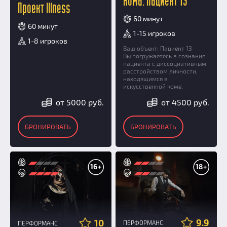
Кома: Пациент 13
Проект Illness
60 минут
60 минут
1-15 игроков
1-8 игроков
Ваш объект: Пациент 13
Вы погружаетесь в сознание
пациента с диссоциативным
расстройством личности,
находящимся в
искусственной коме.
от 5000 руб.
от 4500 руб.
БРОНИРОВАТЬ
БРОНИРОВАТЬ
16+
18+
9.9
10
ПЕРФОРМАНС
ПЕРФОРМАНС