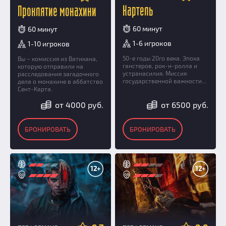
Картель
Проклятие монахини
60 минут
60 минут
1-6 игроков
1-10 игроков
50-е годы 20го века. Эпоха
Вы – комиссия из Ватикана,
ганстеров, рок-н-ролла и
которую отправили на
устранасилия. Миссия
расследования загадочного
государственной важности...
дела о монахине в аббатство
Сент-Карта.
от 4000 руб.
от 6500 руб.
БРОНИРОВАТЬ
БРОНИРОВАТЬ
12+
12+