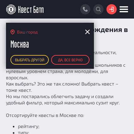
ВОЙТИ
ПОИСК КВЕСТА
Подбор квеста для прохождения в
Ваш город
Москве
АКЦИИ
Москва
РЕЙТИНГ КВЕСТОВ
У нас представлены сотни квестов в реальности,
перформансов, экшн-игр, VR-квестов.
ВЫБРАТЬ ДРУГОЙ
ДА, ВСЕ ВЕРНО
КАРТА КВЕСТОВ
Среди них есть варианты для младших школьников с
нулевым уровнем страха, для молодёжи, для
РЕЙТИНГ КОМАНД
взрослых.
Как выбрать? Это же так сложно! Выбрать квест –
Итоговый рейтинг
ПОИСК КОМАНДЫ
тоже квест.
По количеству очков
Но мы постарались облегчить задачу и создали
КВЕСТ БАТЛ
По качеству игры
удобный фильтр, который максимально сузит круг.
О Квест Батле
КВЕСТ В ПОДАРОК
Список команд
Отсортируйте квесты в Москве по:
Cashback
Как подсчитываются рейтинги
рейтингу;
типу;