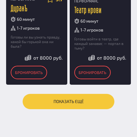
ПЕРФОРМАНС
ДуракЪ
Театр крови
60 минут
60 минут
1-7 игроков
1-7 игроков
Готовы ли вы узнать правду,
Готовы войти в театр, где
какой бы горькой она ни
каждый занавес — портал в
была?
тьму?
от 8000 руб.
от 8000 руб.
БРОНИРОВАТЬ
БРОНИРОВАТЬ
ПОКАЗАТЬ ЕЩЁ