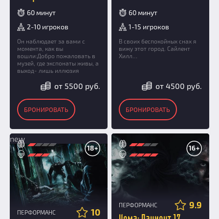
60 минут
60 минут
2-10 игроков
1-15 игроков
Он наблюдает за вами с
В своих беспокойных снах я
момента, как вы
вижу этот город. Сайлент
вошли:Добро пожаловать в
Хилл…
музей, где экспонаты живы, а
выход- лишь иллюзия
от 5500 руб.
от 4500 руб.
БРОНИРОВАТЬ
БРОНИРОВАТЬ
new
18+
16+
9.9
ПЕРФОРМАНС
10
ПЕРФОРМАНС