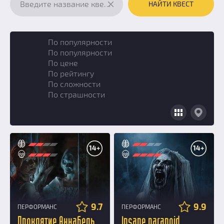
НАЙТИ КВЕСТ
По популярности
По популярности
По цене
По рейтингу
По сложности
По страшности
14+
14+
9.7
9.9
ПЕРФОРМАНС
ПЕРФОРМАНС
Проклятие Аннабель
Insane paranoid