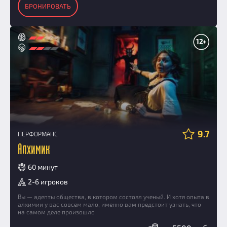
БРОНИРОВАТЬ
12+
9.7
ПЕРФОРМАНС
Алхимик
60 минут
2-6 игроков
Вы — адепты общества, в котором состоял ученый. И хотя опыта в
алхимии у вас совсем мало, именно вам предстоит узнать, что
на самом деле произошло