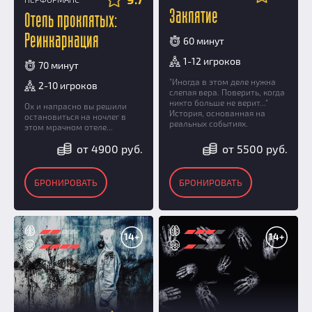
Заклятие
Отель проклятых:
Реинкарнация
60 минут
1-12 игроков
70 минут
"Иногда в этом деле нужна
2-10 игроков
слепая вера. Поверить, когда
никто больше не верит..."
Ох и напрасно вы решили
История, основанная на
остановиться на ночлег в
реальных событиях.
этом мрачном отеле...
от 4900 руб.
от 5500 руб.
БРОНИРОВАТЬ
БРОНИРОВАТЬ
14+
14+