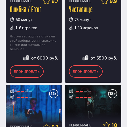
9.7
9.9
ПЕРФОРМАНС
ПЕРФОРМАНС
Ошибка / Error
Чистилище
60 минут
75 минут
1-6 игроков
1-10 игроков
Что же вас ждет за стенами
этой лаборатории: спасение
жизни или фатальная
ошибка?
от 6000 руб.
от 6500 руб.
БРОНИРОВАТЬ
БРОНИРОВАТЬ
12+
18+
10
ПЕРФОРМАНС
9.7
ПЕРФОРМАНС