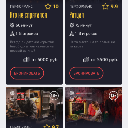
10
9.9
ПЕРФОРМАНС
ПЕРФОРМАНС
Кто не спрятался
Ритуал
60 минут
75 минут
1-8 игроков
1-8 игроков
Всегда ли детские игры так
Не то место, не то время, не
безобидны, как кажется на
та карта
первый взгляд?
от 6000 руб.
от 5500 руб.
БРОНИРОВАТЬ
БРОНИРОВАТЬ
18+
12+
9.7
ПЕРФОРМАНС