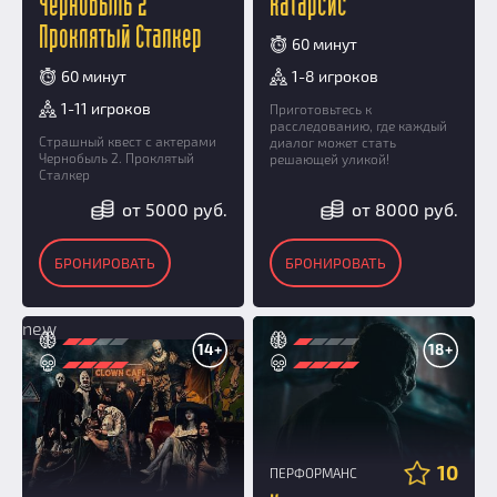
Чернобыль 2
Катарсис
Проклятый Сталкер
60 минут
60 минут
1-8 игроков
1-11 игроков
Приготовьтесь к
расследованию, где каждый
Страшный квест с актерами
диалог может стать
Чернобыль 2. Проклятый
решающей уликой!
Сталкер
от 5000 руб.
от 8000 руб.
БРОНИРОВАТЬ
БРОНИРОВАТЬ
new
14+
18+
10
ПЕРФОРМАНС