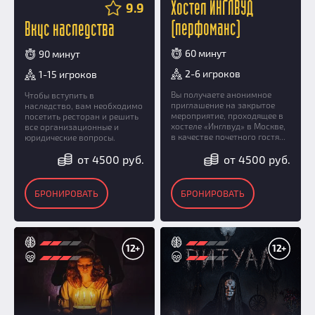
9.9
Хостел ИНГЛВУД
(перфоманс)
Вкус наследства
60 минут
90 минут
2-6 игроков
1-15 игроков
Вы получаете анонимное
Чтобы вступить в
приглашение на закрытое
наследство, вам необходимо
мероприятие, проходящее в
посетить ресторан и решить
хостеле «Инглвуд» в Москве,
все организационные и
в качестве почетного гостя...
юридические вопросы.
от 4500 руб.
от 4500 руб.
БРОНИРОВАТЬ
БРОНИРОВАТЬ
12+
12+