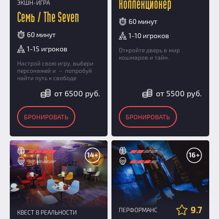
Коллекционер
ЭКШН-ИГРА
Семь / The Seven
60 минут
60 минут
1-10 игроков
1-15 игроков
Откройте дверь в мир
кошмаров и тайн.
Настрой свою игру, выбери
персонажей и – попробуй
найти путь к свободе
от 6500 руб.
от 5500 руб.
БРОНИРОВАТЬ
БРОНИРОВАТЬ
14+
16+
9.7
ПЕРФОРМАНС
КВЕСТ В РЕАЛЬНОСТИ