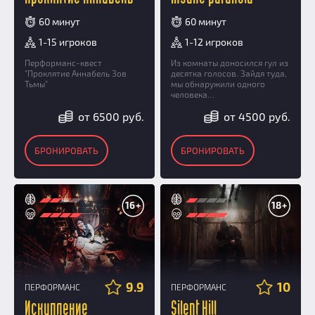
60 минут
60 минут
1-15 игроков
1-12 игроков
Перформанс-квест
Из комнаты доносился гул из
"Проклятие Аннабель Зов
десятка голосов. Зайдя туда,
Тьмы"
мы обнаружили одного
человека…
от 6500 руб.
от 4500 руб.
БРОНИРОВАТЬ
БРОНИРОВАТЬ
16+
18+
9.9
10
ПЕРФОРМАНС
ПЕРФОРМАНС
Искупление
Silent Hill