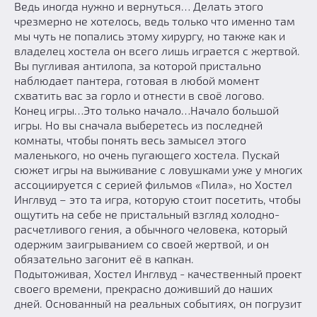
Ведь иногда нужно и вернуться… Делать этого
чрезмерно не хотелось, ведь только что именно там
мы чуть не попались этому хирургу, но также как и
владелец хостела он всего лишь играется с жертвой.
Вы пугливая антилопа, за которой пристально
наблюдает пантера, готовая в любой момент
схватить вас за горло и отнести в своё логово.
Конец игры…Это только начало…Начало большой
игры. Но вы сначала выберетесь из последней
комнаты, чтобы понять весь замысел этого
маленького, но очень пугающего хостела. Пускай
сюжет игры на выживание с ловушками уже у многих
ассоциируется с серией фильмов «Пила», но Хостел
Инглвуд – это та игра, которую стоит посетить, чтобы
ощутить на себе не пристальный взгляд холодно-
расчетливого гения, а обычного человека, который
одержим заигрыванием со своей жертвой, и он
обязательно загонит её в капкан.
Подытоживая, Хостел Инглвуд - качественный проект
своего времени, прекрасно доживший до наших
дней. Основанный на реальных событиях, он погрузит