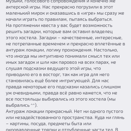
музыки, голосового сопровождения и конечно же
актерской игры. Нас прекрасно погрузили в этот
маленький мирок и оказавшись в «игре» мы сразу же
начали играть по правилам, пытаясь выбраться.
На протяжении квеста у вас будет возможность
решить загадки, которые вам оставил владелец
этого хостела. Загадки – качественные, интересные,
не потрепанные временем и прекрасно вплетённые в
антураж локации, логику прохождения. Настолько,
что иногда мы интуитивно понимали смысл тех или
иных загадок и шли как паровоз на всех парах, не
слушая подсказки ведущего этой игры, что
приводило его в восторг, так как игра для него
становилась ещё более интригующей. Для нас
правда некоторые его подсказки казались слишком
уж очевидными, правда всё равно кажется, что не
все постояльцы выбирались из этого хостела (мы
выбрались ^^).
Антураж локации прекрасный. Нет ни одного пустого
или незадействованного пространства. Куда ни глянь
– картины, посуда, предметы быта или
окровавленные тряпки и отрубленные части тел. В