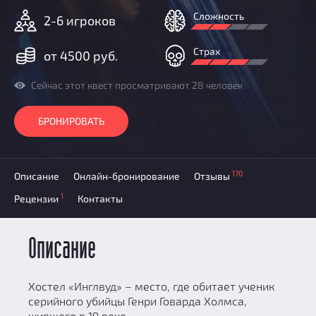
Призы
Сложность
2-6 игроков
Новости
Добавить квест
Страх
от 4500 руб.
Партнерам
Сейчас этот квест просматривают 28 человек
БРОНИРОВАТЬ
170
Описание
Онлайн-бронирование
Отзывы
1
Рецензии
Контакты
Описание
Хостел «Инглвуд» – место, где обитает ученик
серийного убийцы Генри Говарда Холмса,
жившего в 19 веке.