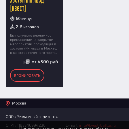
Хостел ИНГЛВУД
(квест)
60 минут
2-8 игроков
Вы получаете анонимное
приглашение на закрытое
мероприятие, проходящее в
хостеле «Инглвуд» в Москве,
в качестве почетного гостя...
от 4500 руб.
БРОНИРОВАТЬ
Москва
ООО «Рекламный горизонт»
ОГРН: 1187746994236
E-mail:
info@kvest-battle.ru
Продолжая пользоваться нашим сайтом,