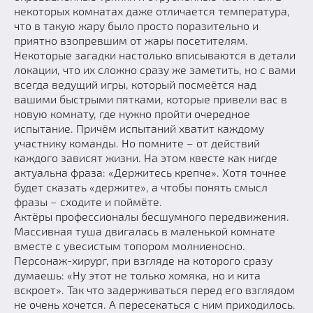
некоторых комнатах даже отличается температура,
что в такую жару было просто поразительно и
приятно взопревшим от жары посетителям.
Некоторые загадки настолько вписываются в детали
локации, что их сложно сразу же заметить, но с вами
всегда ведущий игры, который посмеётся над
вашими быстрыми пятками, которые привели вас в
новую комнату, где нужно пройти очередное
испытание. Причём испытаний хватит каждому
участнику команды. Но помните – от действий
каждого зависят жизни. На этом квесте как нигде
актуальна фраза: «Держитесь крепче». Хотя точнее
будет сказать «держите», а чтобы понять смысл
фразы – сходите и поймёте.
Актёры профессионалы бесшумного передвижения.
Массивная туша двигалась в маленькой комнате
вместе с увесистым топором молниеносно.
Персонаж-хирург, при взгляде на которого сразу
думаешь: «Ну этот не только хомяка, но и кита
вскроет». Так что задерживаться перед его взглядом
не очень хочется. А пересекаться с ним приходилось.