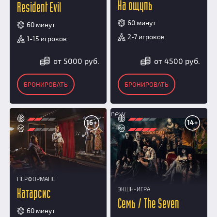
На ощупь
Resident Evil
60 минут
60 минут
2-7 игроков
1-15 игроков
от 5000 руб.
от 4500 руб.
БРОНИРОВАТЬ
БРОНИРОВАТЬ
new
16+
14+
ПЕРФОРМАНС
ЭКШН-ИГРА
Катарсис
Семь / The Seven
60 минут