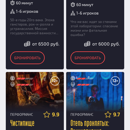
60 минут
60 минут
1-6 игроков
1-6 игроков
50-е годы 20го века. Эпоха
Что же вас ждет за стенами
ганстеров, рок-н-ролла и
этой лаборатории: спасение
устранасилия. Миссия
жизни или фатальная
государственной важности...
ошибка?
от 6500 руб.
от 6000 руб.
БРОНИРОВАТЬ
БРОНИРОВАТЬ
12+
12+
9.9
9.7
ПЕРФОРМАНС
ПЕРФОРМАНС
Чистилище
Отель проклятых: