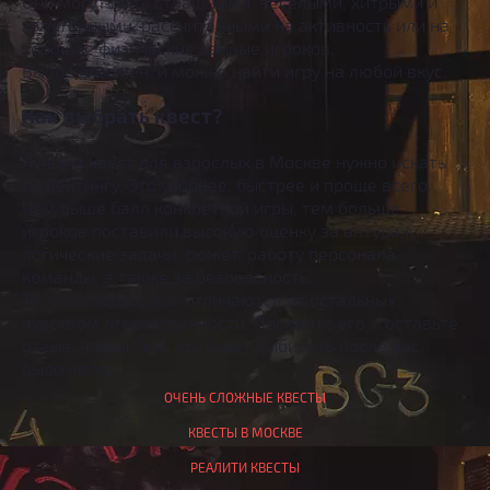
Они могут быть страшными, весёлыми, хитрыми и
запутанными, рассчитанными на активность или на
хорошие физические данные игроков.
Выбор огромен, и можно найти игру на любой вкус.
Как выбрать квест?
Лучший квест для взрослых в Москве нужно искать
по рейтингу. Это удобнее, быстрее и проще всего.
Чем выше балл конкретной игры, тем больше
игроков поставили высокую оценку за антураж,
логические задачи, сюжет, работу персонала,
команды, а также за безопасность.
Те, кто повзрослел, отличаются от остальных
чувством ответственности. Проявите его – оставьте
отзыв, чтобы тем, кто будет выбирать после вас,
было легче.
ОЧЕНЬ СЛОЖНЫЕ КВЕСТЫ
КВЕСТЫ В МОСКВЕ
РЕАЛИТИ КВЕСТЫ