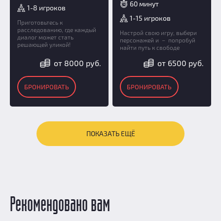
60 минут
1-8 игроков
1-15 игроков
Приготовьтесь к
расследованию, где каждый
Настрой свою игру, выбери
диалог может стать
персонажей и – попробуй
решающей уликой!
найти путь к свободе
от 8000 руб.
от 6500 руб.
БРОНИРОВАТЬ
БРОНИРОВАТЬ
ПОКАЗАТЬ ЕЩЁ
Рекомендовано вам