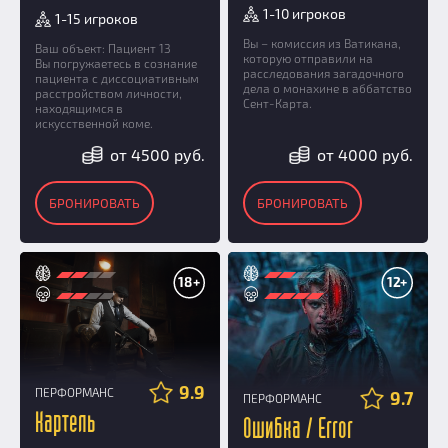
1-10 игроков
1-15 игроков
Вы – комиссия из Ватикана,
Ваш объект: Пациент 13
которую отправили на
Вы погружаетесь в сознание
расследования загадочного
пациента с диссоциативным
дела о монахине в аббатство
расстройством личности,
Сент-Карта.
находящимся в
искусственной коме.
от 4500 руб.
от 4000 руб.
БРОНИРОВАТЬ
БРОНИРОВАТЬ
18+
12+
9.9
ПЕРФОРМАНС
9.7
ПЕРФОРМАНС
Картель
Ошибка / Error