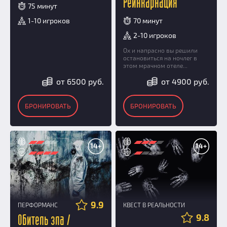
Реинкарнация
75 минут
1-10 игроков
70 минут
2-10 игроков
Ох и напрасно вы решили
остановиться на ночлег в
этом мрачном отеле...
от 6500 руб.
от 4900 руб.
БРОНИРОВАТЬ
БРОНИРОВАТЬ
14+
14+
9.9
ПЕРФОРМАНС
КВЕСТ В РЕАЛЬНОСТИ
9.8
Обитель зла /