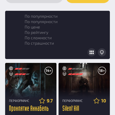
По популярности
По популярности
По цене
По рейтингу
По сложности
По страшности
14+
18+
9.7
10
ПЕРФОРМАНС
ПЕРФОРМАНС
Проклятие Аннабель
Silent Hill