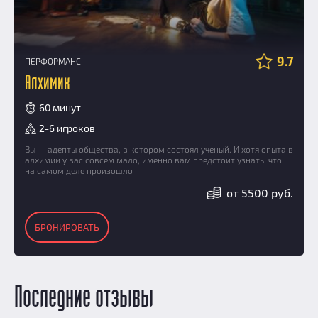
9.7
ПЕРФОРМАНС
Алхимик
60 минут
2-6 игроков
Вы — адепты общества, в котором состоял ученый. И хотя опыта в
алхимии у вас совсем мало, именно вам предстоит узнать, что
на самом деле произошло
от 5500 руб.
БРОНИРОВАТЬ
Последние отзывы