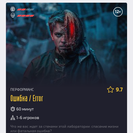
12+
9.7
ПЕРФОРМАНС
Ошибка / Error
60 минут
1-6 игроков
Что же вас ждет за стенами этой лаборатории: спасение жизни
или фатальная ошибка?