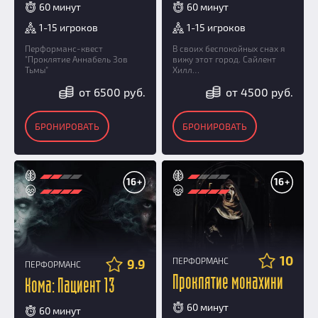
60 минут
60 минут
1-15 игроков
1-15 игроков
Перформанс-квест
В своих беспокойных снах я
"Проклятие Аннабель Зов
вижу этот город. Сайлент
Тьмы"
Хилл…
от 6500 руб.
от 4500 руб.
БРОНИРОВАТЬ
БРОНИРОВАТЬ
16+
16+
10
ПЕРФОРМАНС
9.9
ПЕРФОРМАНС
Проклятие монахини
Кома: Пациент 13
60 минут
60 минут