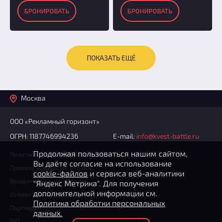
БРОНИРОВАТЬ
БРОНИРОВАТЬ
ПОКАЗАТЬ ЕЩЁ
Москва
ООО «Рекламный горизонт»
ОГРН: 1187746994236
E-mail:
info@kvest-battle.ru
Продолжая пользоваться нашим сайтом,
Политика конфиденциальности
Вы даёте согласие на использование
Правила модерации отзывов
cookie-файлов
и сервиса веб-аналитики
Возврат денежных средств
"Яндекс Метрика". Для получения
дополнительной информации см.
Отмена бронирования
Политика обработки персональных
Партнерам
данных.
FAQ