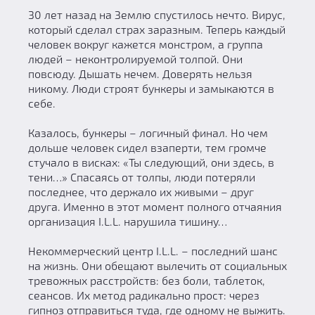
30 лет назад на Землю спустилось нечто. Вирус,
который сделал страх заразным. Теперь каждый
человек вокруг кажется монстром, а группа
людей – неконтролируемой толпой. Они
повсюду. Дышать нечем. Доверять нельзя
никому. Люди строят бункеры и замыкаются в
себе.
Казалось, бункеры – логичный финал. Но чем
дольше человек сидел взаперти, тем громче
стучало в висках: «Ты следующий, они здесь, в
тени…» Спасаясь от толпы, люди потеряли
последнее, что держало их живыми – друг
друга. Именно в этот момент полного отчаяния
организация I.L.L. нарушила тишину…
Некоммерческий центр I.L.L. – последний шанс
на жизнь. Они обещают вылечить от социальных
тревожных расстройств: без боли, таблеток,
сеансов. Их метод радикально прост: через
гипноз отправиться туда, где одному не выжить.