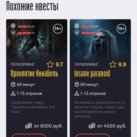
Похожие квесты
14+
14+
9.7
9.9
ПЕРФОРМАНС
ПЕРФОРМАНС
Проклятие Аннабель
Insane paranoid
60 минут
60 минут
1-15 игроков
1-12 игроков
Перформанс-квест
Из комнаты доносился гул из
"Проклятие Аннабель Зов
десятка голосов. Зайдя туда,
Тьмы"
мы обнаружили одного
человека…
от 6500 руб.
от 4500 руб.