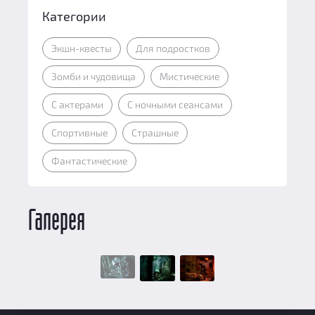
Категории
Экшн-квесты
Для подростков
Зомби и чудовища
Мистические
С актерами
С ночными сеансами
Спортивные
Страшные
Фантастические
Галерея