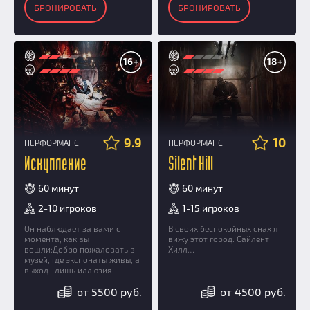
БРОНИРОВАТЬ
БРОНИРОВАТЬ
16+
18+
9.9
10
ПЕРФОРМАНС
ПЕРФОРМАНС
Искупление
Silent Hill
60 минут
60 минут
2-10 игроков
1-15 игроков
Он наблюдает за вами с
В своих беспокойных снах я
момента, как вы
вижу этот город. Сайлент
вошли:Добро пожаловать в
Хилл…
музей, где экспонаты живы, а
выход- лишь иллюзия
от 5500 руб.
от 4500 руб.