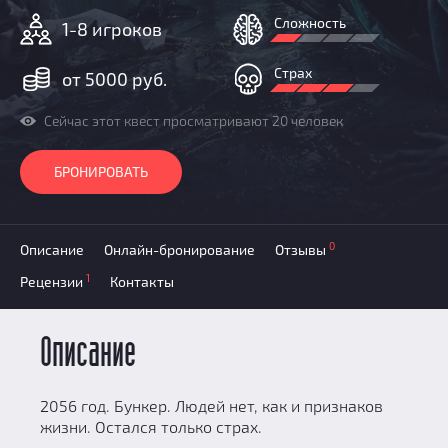
Призы
Сложность
1-8 игроков
Новости
Добавить квест
Страх
от 5000 руб.
Партнерам
Сейчас этот квест просматривают 20 человек
БРОНИРОВАТЬ
0
Описание
Онлайн-бронирование
Отзывы
1
Рецензии
Контакты
Описание
2056 год. Бункер. Людей нет, как и признаков
жизни. Остался только страх.