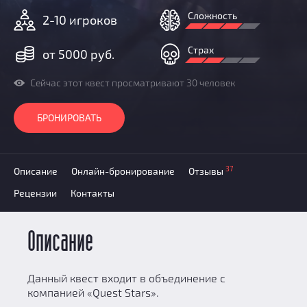
Призы
Сложность
2-10 игроков
Новости
Добавить квест
Страх
от 5000 руб.
Партнерам
Сейчас этот квест просматривают 30 человек
БРОНИРОВАТЬ
37
Описание
Онлайн-бронирование
Отзывы
Рецензии
Контакты
Описание
Данный квест входит в объединение с
компанией «Quest Stars».