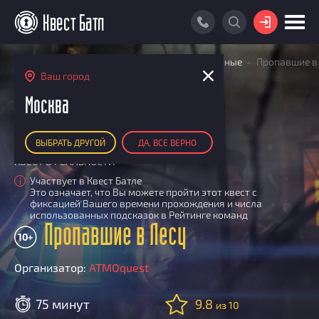
ВОЙТИ
Главная
Поиск квестов
Квесты детективные
Пропавшие в
ПОИСК КВЕСТА
Лесу
Ваш город
АКЦИИ
Москва
РЕЙТИНГ КВЕСТОВ
ВЫБРАТЬ ДРУГОЙ
ДА, ВСЕ ВЕРНО
КАРТА КВЕСТОВ
КВЕСТ В РЕАЛЬНОСТИ
РЕЙТИНГ КОМАНД
Участвует в Квест Батле
i
Это означает, что Вы можете пройти этот квест с
Итоговый рейтинг
ПОИСК КОМАНДЫ
фиксацией Вашего времени прохождения и числа
использованных подсказок в Рейтинге команд
По количеству очков
Пропавшие в Лесу
КВЕСТ БАТЛ
10+
По качеству игры
О Квест Батле
КВЕСТ В ПОДАРОК
Список команд
Организатор:
ATMOquest
Cashback
Как подсчитываются рейтинги
75 минут
9.8
из 10