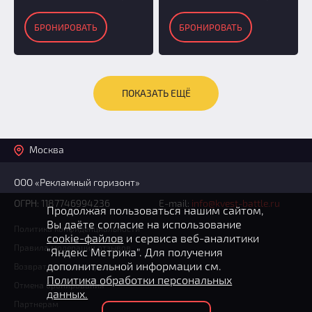
БРОНИРОВАТЬ
БРОНИРОВАТЬ
ПОКАЗАТЬ ЕЩЁ
Москва
ООО «Рекламный горизонт»
ОГРН: 1187746994236
E-mail:
info@kvest-battle.ru
Продолжая пользоваться нашим сайтом,
Вы даёте согласие на использование
Политика конфиденциальности
cookie-файлов
и сервиса веб-аналитики
Правила модерации отзывов
"Яндекс Метрика". Для получения
дополнительной информации см.
Возврат денежных средств
Политика обработки персональных
Отмена бронирования
данных.
Партнерам