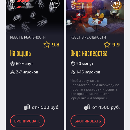
14+
14+
КВЕСТ В РЕАЛЬНОСТИ
КВЕСТ В РЕАЛЬНОСТИ
9.8
9.9
На ощупь
Вкус наследства
60 минут
90 минут
2-7 игроков
1-15 игроков
Чтобы вступить в
наследство, вам необходимо
посетить ресторан и решить
все организационные и
юридические вопросы.
от 4500 руб.
от 4500 руб.
БРОНИРОВАТЬ
БРОНИРОВАТЬ