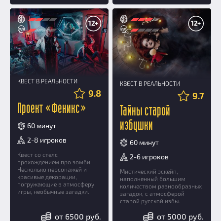
12+
12+
КВЕСТ В РЕАЛЬНОСТИ
КВЕСТ В РЕАЛЬНОСТИ
9.8
9.7
Проект «Феникс»
Тайны старой
избушки
60 минут
2-8 игроков
60 минут
Квест со стелс
2-6 игроков
прохождением про зомби.
Несколько персонажей и
Мистический эскейп,
красивые декорации,
наполненный большим
погружающие в атмосферу
количеством разнообразных
игры, необычные загадки.
загадок, с атмосферой
старой русской избы.
от 6500 руб.
от 5000 руб.