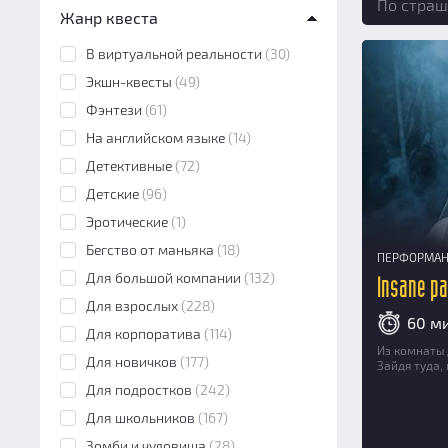
По страш
Жанр квеста
Перформанс
(27)
Экшн-игра
(1)
В виртуальной реальности
(30)
VR-квест
(0)
Экшн-квесты
(49)
Ролевой квест
(0)
Фэнтези
(61)
Морфеус
(1)
На английском языке
(14)
Онлайн
(0)
Детективные
(72)
Детские
(96)
Эротические
(1)
Бегство от маньяка
(18)
ПЕРФОРМА
Для большой компании
(132)
Insane pa
Для взрослых
(228)
60 м
Для корпоратива
(114)
Из комнаты 
Для новичков
(177)
Зайдя туда,
Для подростков
(242)
Для школьников
(167)
Зомби и чудовища
(28)