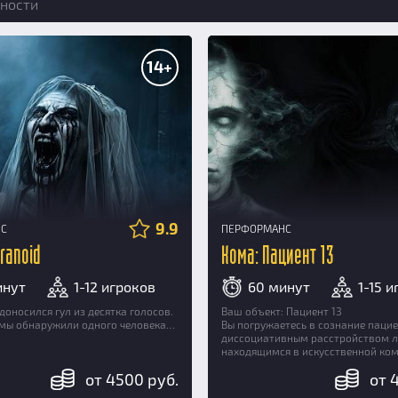
ности
14+
9.9
НС
ПЕРФОРМАНС
ranoid
Кома: Пациент 13
инут
1-12 игроков
60 минут
1-15 
доносился гул из десятка голосов.
Ваш объект: Пациент 13
 мы обнаружили одного человека…
Вы погружаетесь в сознание пацие
диссоциативным расстройством л
находящимся в искусственной ком
от 4500 руб.
от 