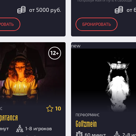
попробуй найти путь к свободе
от 5000 руб.
от 
РОВАТЬ
БРОНИРОВАТЬ
new
12+
10
НС
ПЕРФОРМАНС
прятался
Goltzmein
инут
1-8 игроков
60 минут
2-8 и