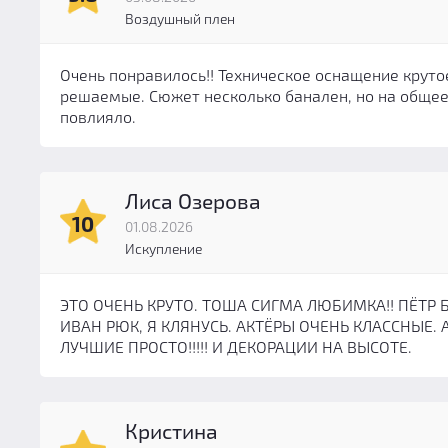
метро Сокольники
(0)
Воздушный плен
метро Стахановская
(3)
метро Таганская
(0)
Очень понравилось!! Техническое оснащение крутое
метро Текстильщики
(1)
решаемые. Сюжет несколько банален, но на общее
повлияло.
метро Технопарк
(0)
метро Улица Академика Янгеля
(0)
метро Филёвский парк
(1)
Лиса Озерова
метро Цветной бульвар
(0)
10
01.08.2026
метро Черкизовская
(1)
Искупление
метро Чистые пруды
(0)
метро Шаболовская
(0)
ЭТО ОЧЕНЬ КРУТО. ТОША СИГМА ЛЮБИМКА!! ПЁТР 
метро Щёлковская
(0)
ИВАН РЮК, Я КЛЯНУСЬ. АКТЁРЫ ОЧЕНЬ КЛАССНЫЕ. 
метро Щукинская
(0)
ЛУЧШИЕ ПРОСТО!!!!! И ДЕКОРАЦИИ НА ВЫСОТЕ.
метро Электрозаводская
(2)
Рижская
(0)
Серпуховская
(0)
Кристина