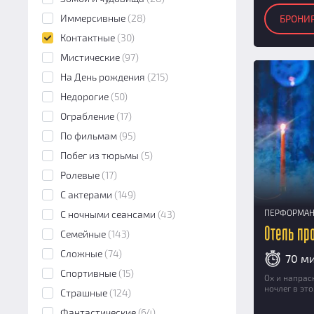
Иммерсивные
(28)
БРОНИ
Контактные
(30)
Мистические
(97)
На День рождения
(215)
Недорогие
(50)
Ограбление
(17)
По фильмам
(95)
Побег из тюрьмы
(5)
Ролевые
(17)
С актерами
(149)
ПЕРФОРМА
С ночными сеансами
(43)
Отель пр
Семейные
(143)
Сложные
(74)
70 м
Спортивные
(15)
Ох и напрас
ночлег в эт
Страшные
(124)
Фантастические
(64)