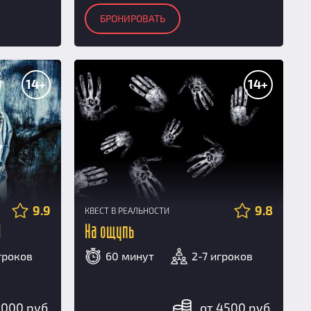
БРОНИРОВАТЬ
14+
14+
9.9
9.8
КВЕСТ В РЕАЛЬНОСТИ
l
На ощупь
игроков
60 минут
2-7 игроков
5000 руб.
от 4500 руб.