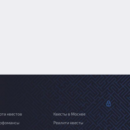
рта квестов
Квесты в Москве
рфомансы
Реалити квесты