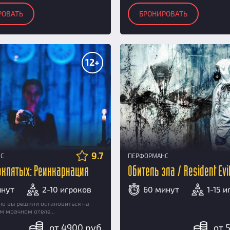
РОВАТЬ
БРОНИРОВАТЬ
12+
9.7
НС
ПЕРФОРМАНС
оклятых: Реинкарнация
Обитель зла / Resident Evi
инут
2-10 игроков
60 минут
1-15 
но вы решили остановиться на
ом мрачном отеле...
от 4900 руб.
от 