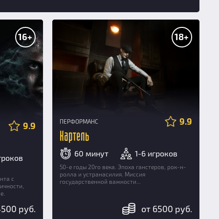
16+
18+
9.9
ПЕРФОРМАНС
9.9
Картель
60 минут
1-6 игроков
игроков
50-е годы 20го века. Эпоха ганстеров, рок-н-
ролла и устранасилия. Миссия
нта с
государственной важности...
ичности,
е.
4500 руб.
от 6500 руб.