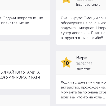
Insane paranoid
. Задачи непростые , но
Очень круто! Эмоции заш
 впечатление не
обсуждения не заканчива
задумка шикарная! Наора
супер довольны. Были на
вторую часть, спасибо!!
Вера
10
30.07.2026
Заклятие
БЫЛ ЛАЙТОМ ЯГАМИ, А
АСЯ ЯРИК РОМА И КАТЯ
Ходили с друзьями на мо
актерство, прохождение,
моменте было очень стра
если мы что-то не услыш