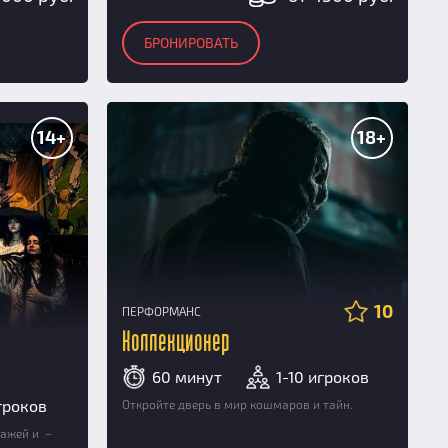
БРОНИРОВАТЬ
14+
18+
10
ПЕРФОРМАНС
Коллекционер
60 минут
1-10 игроков
игроков
Откройте дверь в мир кошмаров и тайн.
нажей и –