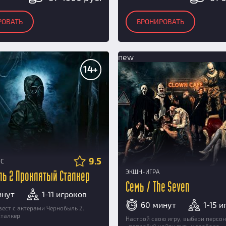
РОВАТЬ
БРОНИРОВАТЬ
new
14+
9.5
НС
ЭКШН-ИГРА
ь 2 Проклятый Сталкер
Семь / The Seven
инут
1-11 игроков
60 минут
1-15 
ест с актерами Чернобыль 2.
Сталкер
Настрой свою игру, выбери персо