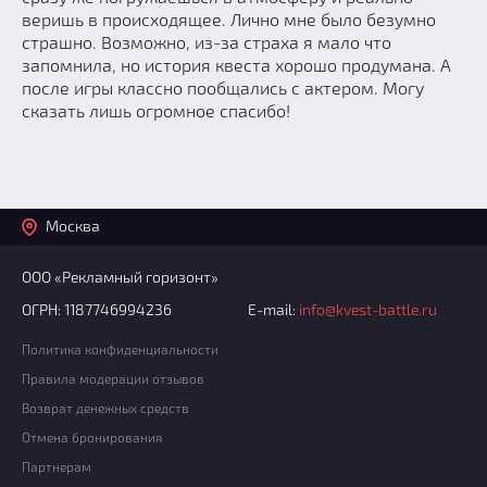
веришь в происходящее. Лично мне было безумно
страшно. Возможно, из-за страха я мало что
запомнила, но история квеста хорошо продумана. А
после игры классно пообщались с актером. Могу
сказать лишь огромное спасибо!
Москва
ООО «Рекламный горизонт»
ОГРН: 1187746994236
E-mail:
info@kvest-battle.ru
Политика конфиденциальности
Правила модерации отзывов
Возврат денежных средств
Отмена бронирования
Партнерам