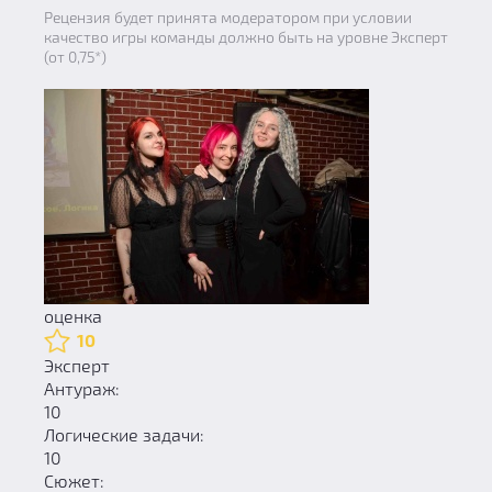
Рецензия будет принята модератором при условии
качество игры команды должно быть на уровне Эксперт
(от 0,75*)
оценка
10
Эксперт
Антураж:
10
Логические задачи:
10
Сюжет: