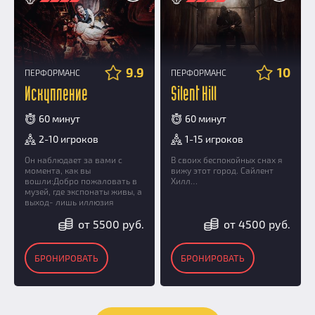
9.9
10
ПЕРФОРМАНС
ПЕРФОРМАНС
Искупление
Silent Hill
60 минут
60 минут
2-10 игроков
1-15 игроков
Он наблюдает за вами с
В своих беспокойных снах я
момента, как вы
вижу этот город. Сайлент
вошли:Добро пожаловать в
Хилл…
музей, где экспонаты живы, а
выход- лишь иллюзия
от 5500 руб.
от 4500 руб.
БРОНИРОВАТЬ
БРОНИРОВАТЬ