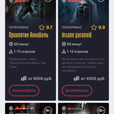
9.7
9.9
ПЕРФОРМАНС
ПЕРФОРМАНС
Проклятие Аннабель
Insane paranoid
60 минут
60 минут
1-15 игроков
1-12 игроков
Перформанс-квест
Из комнаты доносился гул из
"Проклятие Аннабель Зов
десятка голосов. Зайдя туда,
Тьмы"
мы обнаружили одного
человека…
от 6500 руб.
от 4500 руб.
БРОНИРОВАТЬ
БРОНИРОВАТЬ
16+
18+