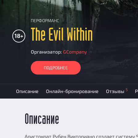
ПЕРФОРМАНС
The Evil Within
18+
Организатор:
GCompany
ПОДРОБНЕЕ
5
Описание
Онлайн-бронирование
Отзывы
Р
Описание
Аристократ Рубен Викториано создает систему 