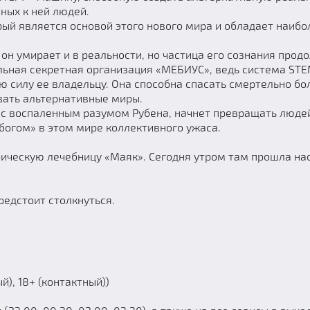
ных к ней людей.
рый является основой этого нового мира и обладает наиб
он умирает и в реальности, но частица его сознания прод
льная секретная организация «МЕБИУС», ведь система ST
 силу ее владельцу. Она способна спасать смертельно бо
вать альтернативные миры.
ь с воспаленным разумом Рубена, начнет превращать люде
«богом» в этом мире коллективного ужаса.
рическую лечебницу «Маяк». Сегодня утром там прошла н
редстоит столкнуться.
й), 18+ (контактный))