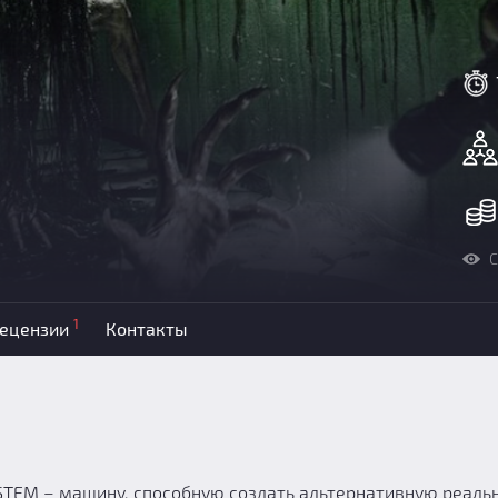
С
1
ецензии
Контакты
STEM – машину, способную создать альтернативную реальн