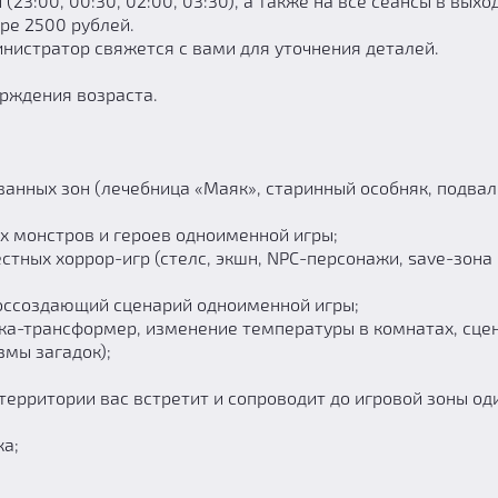
ы (23:00, 00:30, 02:00, 03:30), а также на все сеансы в выхо
ре 2500 рублей.
нистратор свяжется с вами для уточнения деталей.
рждения возраста.
ванных зон (лечебница «Маяк», старинный особняк, подва
х монстров и героев одноименной игры;
стных хоррор-игр (стелс, экшн, NPC-персонажи, save-зона 
воссоздающий сценарий одноименной игры;
дка-трансформер, изменение температуры в комнатах, сце
змы загадок);
 территории вас встретит и сопроводит до игровой зоны од
ка;