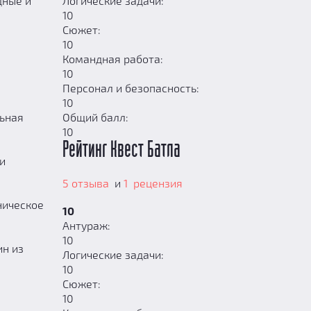
дные и
Логические задачи:
10
Сюжет:
10
Командная работа:
10
Персонал и безопасность:
10
льная
Общий балл:
10
Рейтинг Квест Батла
и
5 отзыва
и
1 рецензия
ническое
10
Антураж:
10
ин из
Логические задачи:
10
Сюжет:
10