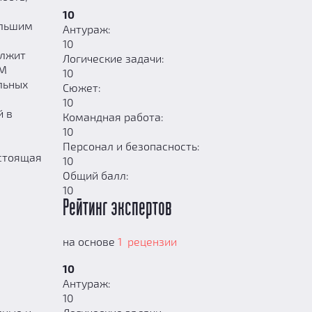
10
ольшим
Антураж:
10
олжит
Логические задачи:
EM
10
льных
Сюжет:
10
й в
Командная работа:
10
Персонал и безопасность:
астоящая
10
Общий балл:
10
Рейтинг экспертов
на основе
1 рецензии
10
Антураж:
10