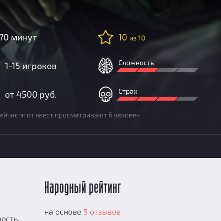
70 минут
10
из 10
Сложность
1-15 игроков
Страх
от 4500 руб.
ейчас этот квест просматривают 6 человек
Народный рейтинг
на основе
5 отзывов
ость,