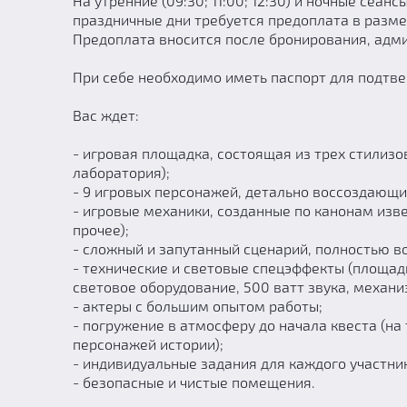
На утренние (09:30; 11:00; 12:30) и ночные сеанс
праздничные дни требуется предоплата в разме
Предоплата вносится после бронирования, адми
При себе необходимо иметь паспорт для подтве
Вас ждет:
- игровая площадка, состоящая из трех стилизо
лаборатория);
- 9 игровых персонажей, детально воссоздающи
- игровые механики, созданные по канонам изве
прочее);
- сложный и запутанный сценарий, полностью 
- технические и световые спецэффекты (площа
световое оборудование, 500 ватт звука, механи
- актеры с большим опытом работы;
- погружение в атмосферу до начала квеста (на
персонажей истории);
- индивидуальные задания для каждого участни
- безопасные и чистые помещения.