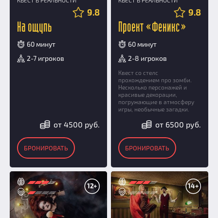
9.8
9.8
На ощупь
Проект «Феникс»
60 минут
60 минут
2-7 игроков
2-8 игроков
Квест со стелс
прохождением про зомби.
Несколько персонажей и
красивые декорации,
погружающие в атмосферу
игры, необычные загадки.
от 4500 руб.
от 6500 руб.
БРОНИРОВАТЬ
БРОНИРОВАТЬ
12+
14+