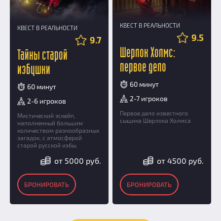
КВЕСТ В РЕАЛЬНОСТИ
КВЕСТ В РЕАЛЬНОСТИ
9.5
9.7
Шерлок Холмс:
Тайны старой
первое дело
избушки
60 минут
60 минут
2-7 игроков
2-6 игроков
Первое дело известного
Мистический эскейп,
сыщика Шерлока Холмса
наполненный большим
количеством разнообразных
загадок, с атмосферой
старой русской избы.
от 5000 руб.
от 4500 руб.
БРОНИРОВАТЬ
БРОНИРОВАТЬ