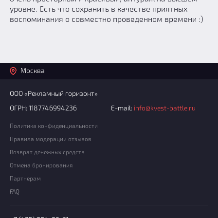
уровне. Есть что сохранить в качестве приятных
воспоминания о совместно проведенном времени :)
Москва
ООО «Рекламный горизонт»
ОГРН: 1187746994236
E-mail:
info@kvest-battle.ru
Политика конфиденциальности
Правила модерации отзывов
Возврат денежных средств
Отмена бронирования
Партнерам
FAQ