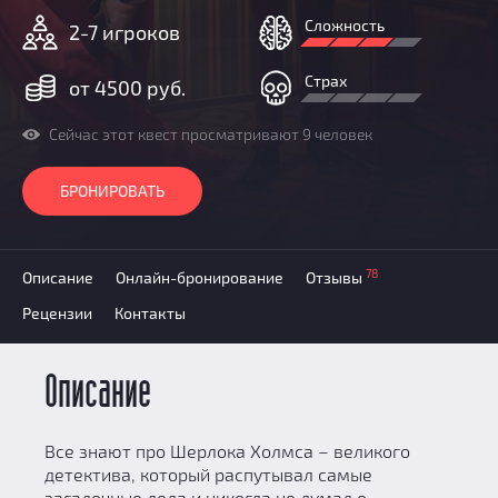
Призы
Сложность
2-7 игроков
Новости
Добавить квест
Страх
от 4500 руб.
Партнерам
Сейчас этот квест просматривают 9 человек
БРОНИРОВАТЬ
78
Описание
Онлайн-бронирование
Отзывы
Рецензии
Контакты
Описание
Все знают про Шерлока Холмса – великого
детектива, который распутывал самые
загадочные дела и никогда не думал о