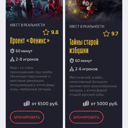
КВЕСТ В РЕАЛЬНОСТИ
КВЕСТ В РЕАЛЬНОСТИ
9.8
9.7
Проект «Феникс»
Тайны старой
избушки
60 минут
2-8 игроков
60 минут
Квест со стелс
2-6 игроков
прохождением про зомби.
Несколько персонажей и
Мистический эскейп,
красивые декорации,
наполненный большим
погружающие в атмосферу
количеством разнообразных
игры, необычные загадки.
загадок, с атмосферой
старой русской избы.
от 6500 руб.
от 5000 руб.
БРОНИРОВАТЬ
БРОНИРОВАТЬ