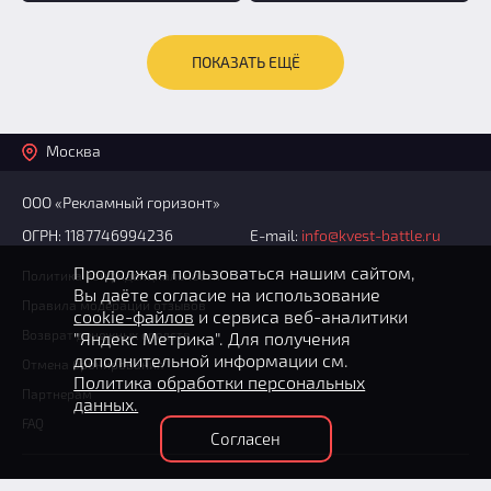
ПОКАЗАТЬ ЕЩЁ
Москва
ООО «Рекламный горизонт»
ОГРН: 1187746994236
E-mail:
info@kvest-battle.ru
Продолжая пользоваться нашим сайтом,
Политика конфиденциальности
Вы даёте согласие на использование
Правила модерации отзывов
cookie-файлов
и сервиса веб-аналитики
Возврат денежных средств
"Яндекс Метрика". Для получения
дополнительной информации см.
Отмена бронирования
Политика обработки персональных
Партнерам
данных.
FAQ
Согласен
+7 (495) 204-36-31