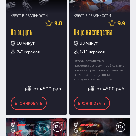
КВЕСТ В РЕАЛЬНОСТИ
КВЕСТ В РЕАЛЬНОСТИ
9.8
9.9
На ощупь
Вкус наследства
60 минут
90 минут
2-7 игроков
1-15 игроков
Чтобы вступить в
наследство, вам необходимо
посетить ресторан и решить
все организационные и
юридические вопросы.
от 4500 руб.
от 4500 руб.
БРОНИРОВАТЬ
БРОНИРОВАТЬ
12+
12+