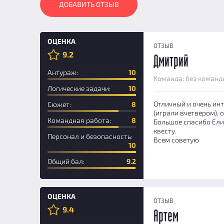
ДОБАВИТЬ ОТЗЫВ
ОЦЕНКА
ОТЗЫВ
9.2
Дмитрий
Антураж:
10
Команда: без команд
Логические задачи:
10
Отличный и очень инт
Сюжет:
8
(играли вчетвером), 
Командная работа:
8
Большое спасибо Ели
квесту.
Персонал и безопасность:
Всем советую
10
Общий бал:
9.2
ОЦЕНКА
ОТЗЫВ
9.4
Артем