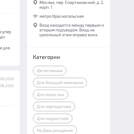
Москва, пер. Спартаковский, д. 2,
корп. 1
метро Красносельская
Вход находится между первым и
вторым подъездом. Вход на
 супер
цокольный этаж вправо вниз.
дет
е для
Категории
Детективные
.06.2026
Для большой компании
.06.2026
Для взрослых
Для корпоратива
Для подростков
На День рождения