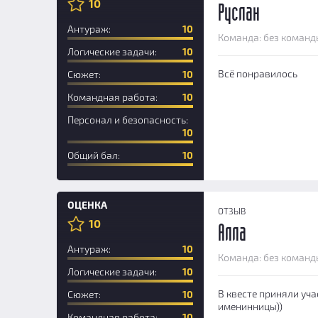
10
Руслан
Антураж:
10
Команда: без команд
Логические задачи:
10
Всё понравилось
Сюжет:
10
Командная работа:
10
Персонал и безопасность:
10
Общий бал:
10
ОЦЕНКА
ОТЗЫВ
10
Алла
Антураж:
10
Команда: без команд
Логические задачи:
10
В квесте приняли уча
Сюжет:
10
именинницы))
Командная работа:
10