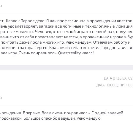
ы
ст Шерлок Первое дело. Я как профессионал в прохождении квестов
чень удовлетворяет: загадки все логичные и технологичные, локация
ротные моменты. Человек, кто со мной играл в первый раз, получил
имание что из себя представляют квесты, а прожженным игрокам бу
 поиграть даже после многих игр. Рекомендуем. Отмечаем работу и
администратора Сергея. Красавчик тепло встретил, предоставил вс
вел игру. Очень понравилось. Questreality класс!
ДАТА ОТЗЫВА: 09
ДАТА ПОСЕЩЕНИЯ: 08
ы
ь рождения. Впервые. Всем очень понравилось. С одной задачей
 подсказкой. Большое спасибо ведущей. Рекомендую.