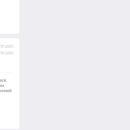
.01.2025
.01.2025
всё,
 из
тичной