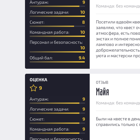
Антураж:
9
Команда: без команд
Логические задачи:
10
Посетили вдвоём кве
Сюжет:
8
заявляю, что квест о
Командная работа:
10
атмосфера, есть пово
экстах и полное пон
Персонал и безопасность:
лампово и интересно
10
доброжелательность 
уюта и мастерски про
Общий бал:
9.4
ОЦЕНКА
ОТЗЫВ
9
Майя
Антураж:
9
Команда: без команд
Логические задачи:
9
Были на квесте в ден
Сюжет:
9
справились только с
Командная работа:
9
Персонал и безопасность: