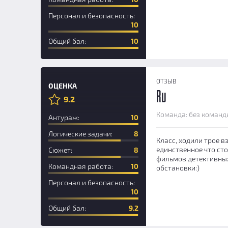
Персонал и безопасность:
10
Общий бал:
10
ОТЗЫВ
ОЦЕНКА
Ru
9.2
Новичок
Команда: без команд
Антураж:
10
Логические задачи:
8
Класс, ходили трое в
единственное что сто
Сюжет:
8
фильмов детективных
Командная работа:
10
обстановки:)
Персонал и безопасность:
10
Общий бал:
9.2