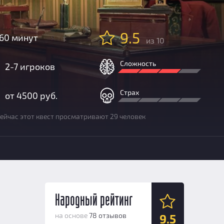
9.5
60 минут
из 10
Сложность
2-7 игроков
Страх
от 4500 руб.
ейчас этот квест просматривают 29 человек
Народный рейтинг
на основе
78 отзывов
9.5