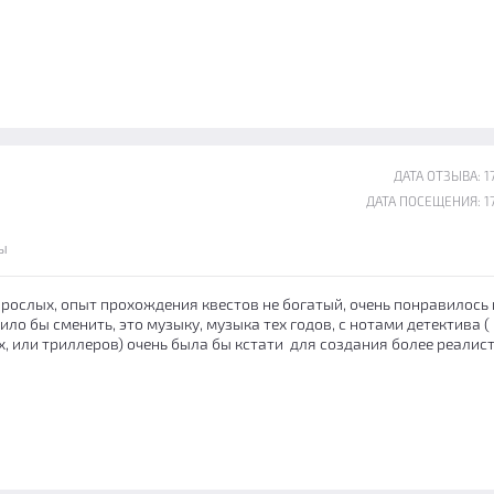
ДАТА ОТЗЫВА: 17
ДАТА ПОСЕЩЕНИЯ: 17
ы
зрослых, опыт прохождения квестов не богатый, очень понравилось 
ило бы сменить, это музыку, музыка тех годов, с нотами детектива (
, или триллеров) очень была бы кстати для создания более реалис