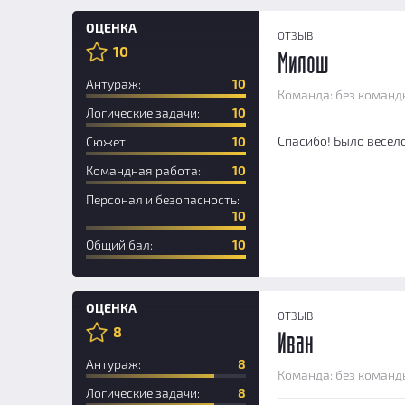
ОЦЕНКА
ОТЗЫВ
10
Милош
Антураж:
10
Команда: без команд
Логические задачи:
10
Спасибо! Было весело
Сюжет:
10
Командная работа:
10
Персонал и безопасность:
10
Общий бал:
10
ОЦЕНКА
ОТЗЫВ
8
Иван
Антураж:
8
Команда: без команд
Логические задачи:
8