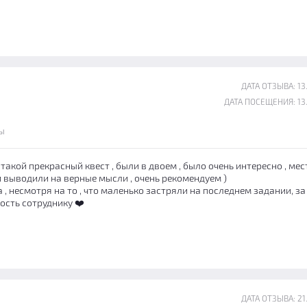
ДАТА ОТЗЫВА: 13
ДАТА ПОСЕЩЕНИЯ: 13
ы
такой прекрасный квест , были в двоем , было очень интересно , ме
 выводили на верные мысли , очень рекомендуем )
 , несмотря на то , что маленько застряли на последнем задании, за
ость сотруднику ❤️
ДАТА ОТЗЫВА: 21