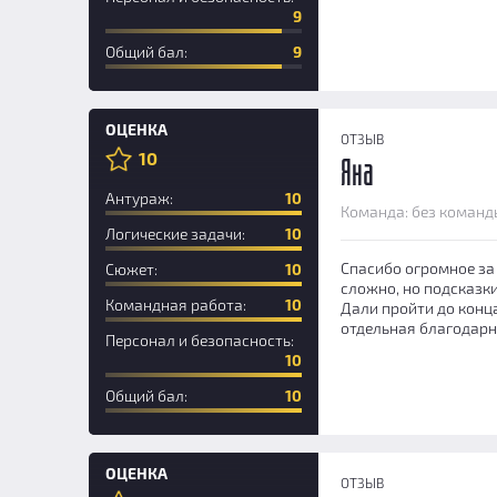
9
Общий бал:
9
ОЦЕНКА
ОТЗЫВ
10
Яна
Антураж:
10
Команда: без команд
Логические задачи:
10
Спасибо огромное за 
Сюжет:
10
сложно, но подсказки
Командная работа:
10
Дали пройти до конца
отдельная благодарн
Персонал и безопасность:
10
Общий бал:
10
ОЦЕНКА
ОТЗЫВ