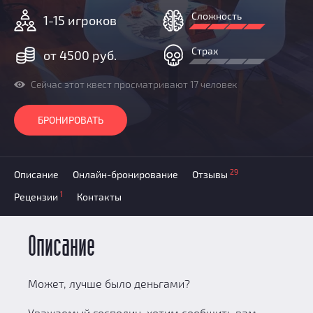
Призы
Сложность
1-15 игроков
Новости
Добавить квест
Страх
от 4500 руб.
Партнерам
Сейчас этот квест просматривают 17 человек
БРОНИРОВАТЬ
29
Описание
Онлайн-бронирование
Отзывы
1
Рецензии
Контакты
Описание
Может, лучше было деньгами?
Уважаемый господин, хотим сообщить вам…