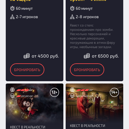
60 минут
60 минут
2-7 игроков
2-8 игроков
Квест со стелс
прохождением про зомби.
Несколько персонажей и
красивые декорации,
погружающие в атмосферу
игры, необычные загадки.
от 4500 руб.
от 6500 руб.
БРОНИРОВАТЬ
БРОНИРОВАТЬ
12+
14+
КВЕСТ В РЕАЛЬНОСТИ
КВЕСТ В РЕАЛЬНОСТИ