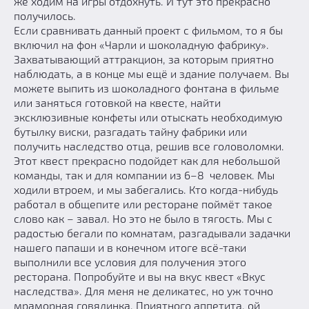
же ходим на игры отдохнуть. И тут это прекрасно
получилось.
Если сравнивать данный проект с фильмом, то я бы
включил на фон «Чарли и шоколадную фабрику».
Захватывающий аттракцион, за которым приятно
наблюдать, а в конце мы ещё и здание получаем. Вы
можете выпить из шоколадного фонтана в фильме
или заняться готовкой на квесте, найти
эксклюзивные конфеты или отыскать необходимую
бутылку виски, разгадать тайну фабрики или
получить наследство отца, решив все головоломки.
Этот квест прекрасно подойдет как для небольшой
команды, так и для компании из 6–8 человек. Мы
ходили втроем, и мы забегались. Кто когда-нибудь
работал в общепите или ресторане поймёт такое
слово как – завал. Но это не было в тягость. Мы с
радостью бегали по комнатам, разгадывали задачки
нашего папаши и в конечном итоге всё-таки
выполнили все условия для получения этого
ресторана. Попробуйте и вы на вкус квест «Вкус
наследства». Для меня не деликатес, но уж точно
мраморная говядинка. Приятного аппетита, ой