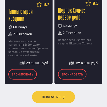
9.5
9.7
Шерлок Холмс:
Тайны старой
первое дело
избушки
60 минут
60 минут
2-7 игроков
2-6 игроков
Первое дело известного
Мистический эскейп,
сыщика Шерлока Холмса
наполненный большим
количеством разнообразных
загадок, с атмосферой
старой русской избы.
от 5000 руб.
от 4500 руб.
БРОНИРОВАТЬ
БРОНИРОВАТЬ
ПОКАЗАТЬ ЕЩЁ