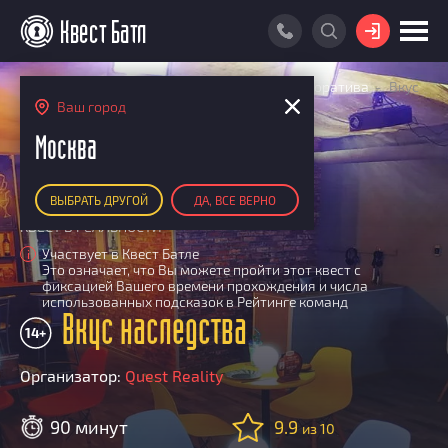
ВОЙТИ
Главная
Поиск квестов
Квесты для корпоратива
Вкус
ПОИСК КВЕСТА
наследства
Ваш город
АКЦИИ
Москва
РЕЙТИНГ КВЕСТОВ
ВЫБРАТЬ ДРУГОЙ
ДА, ВСЕ ВЕРНО
КАРТА КВЕСТОВ
КВЕСТ В РЕАЛЬНОСТИ
РЕЙТИНГ КОМАНД
Участвует в Квест Батле
i
Это означает, что Вы можете пройти этот квест с
Итоговый рейтинг
ПОИСК КОМАНДЫ
фиксацией Вашего времени прохождения и числа
использованных подсказок в Рейтинге команд
По количеству очков
Вкус наследства
КВЕСТ БАТЛ
14+
По качеству игры
О Квест Батле
КВЕСТ В ПОДАРОК
Список команд
Организатор:
Quest Reality
Cashback
Как подсчитываются рейтинги
90 минут
9.9
из 10