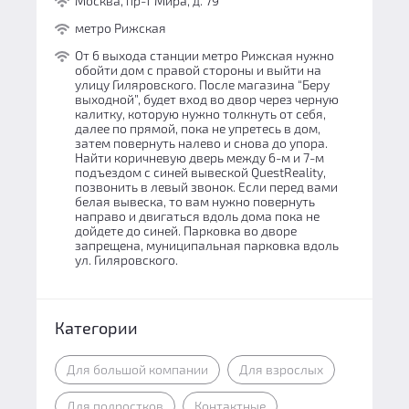
Москва, пр-т Мира, д. 79
метро Рижская
От 6 выхода станции метро Рижская нужно
обойти дом с правой стороны и выйти на
улицу Гиляровского. После магазина “Беру
выходной”, будет вход во двор через черную
калитку, которую нужно толкнуть от себя,
далее по прямой, пока не упретесь в дом,
затем повернуть налево и снова до упора.
Найти коричневую дверь между 6-м и 7-м
подъездом с синей вывеской QuestReality,
позвонить в левый звонок. Если перед вами
белая вывеска, то вам нужно повернуть
направо и двигаться вдоль дома пока не
дойдете до синей. Парковка во дворе
запрещена, муниципальная парковка вдоль
ул. Гиляровского.
Категории
Для большой компании
Для взрослых
Для подростков
Контактные