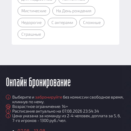
Мистические
На День рождения
Недорогие
С актерами
Сложные
Страшные
Онлайн бронирование
Выберите и
забронируйте
без комиссии свободное время,
i
кликнув по нему.
Возрастное ограничение: 14+
14
Расписание актуально на 07.08.2026 23:54:34
i
Цена указана за команду из 2-4 человек, доплата за 5, 6,
i
7-го игроков - 1300 руб./чел.
07.08 - 13.08