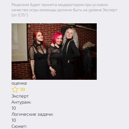
Рецензия будет принята модератором при условии
качество игры команды должно быть на уровне Эксперт
(от 0,75*)
оценка
10
Эксперт
Антураж:
10
Логические задачи:
10
Сюжет: