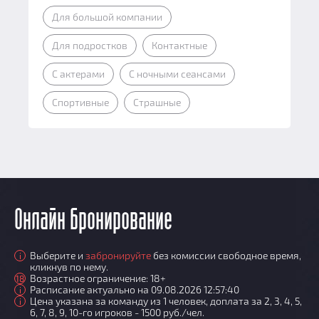
Для большой компании
Для подростков
Контактные
С актерами
С ночными сеансами
Спортивные
Страшные
Онлайн бронирование
Выберите и
забронируйте
без комиссии свободное время,
i
кликнув по нему.
Возрастное ограничение: 18+
18
Расписание актуально на 09.08.2026 12:57:40
i
Цена указана за команду из 1 человек, доплата за 2, 3, 4, 5,
i
6, 7, 8, 9, 10-го игроков - 1500 руб./чел.