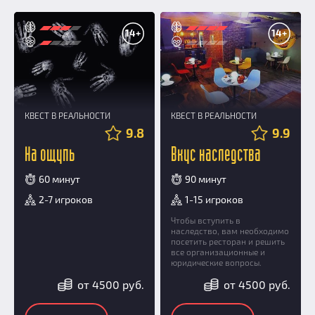
14+
14+
КВЕСТ В РЕАЛЬНОСТИ
КВЕСТ В РЕАЛЬНОСТИ
9.8
9.9
На ощупь
Вкус наследства
60 минут
90 минут
2-7 игроков
1-15 игроков
Чтобы вступить в
наследство, вам необходимо
посетить ресторан и решить
все организационные и
юридические вопросы.
от 4500 руб.
от 4500 руб.