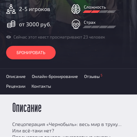
Призы
Сложность
2-5 игроков
Новости
Добавить квест
Страх
от 3000 руб.
Партнерам
Сейчас этот квест просматривают 23 человек
БРОНИРОВАТЬ
5
Описание
Онлайн-бронирование
Отзывы
Рецензии
Контакты
Описание
Спецоперация «Чернобыль»: весь мир в труху…
Или всё-таки нет?
Предыстория такова: неизвестные хакеры