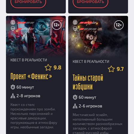
БРОНИРОВАТЬ
БРОНИРОВАТЬ
12+
12+
КВЕСТ В РЕАЛЬНОСТИ
КВЕСТ В РЕАЛЬНОСТИ
9.8
9.7
Проект «Феникс»
Тайны старой
избушки
60 минут
2-8 игроков
60 минут
Квест со стелс
2-6 игроков
прохождением про зомби.
Несколько персонажей и
Мистический эскейп,
красивые декорации,
наполненный большим
погружающие в атмосферу
количеством разнообразных
игры, необычные загадки.
загадок, с атмосферой
старой русской избы.