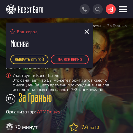
ВОЙТИ
Главная
Поиск квестов
Квесты экшн-квесты
За Гранью
ПОИСК КВЕСТА
Ваш город
АКЦИИ
Москва
РЕЙТИНГ КВЕСТОВ
ВЫБРАТЬ ДРУГОЙ
ДА, ВСЕ ВЕРНО
КАРТА КВЕСТОВ
КВЕСТ В РЕАЛЬНОСТИ
РЕЙТИНГ КОМАНД
Участвует в Квест Батле
i
Это означает, что Вы можете пройти этот квест с
Итоговый рейтинг
ПОИСК КОМАНДЫ
фиксацией Вашего времени прохождения и числа
использованных подсказок в Рейтинге команд
По количеству очков
За Гранью
КВЕСТ БАТЛ
12+
По качеству игры
О Квест Батле
КВЕСТ В ПОДАРОК
Список команд
Организатор:
ATMOquest
Cashback
Как подсчитываются рейтинги
70 минут
7.4
из 10