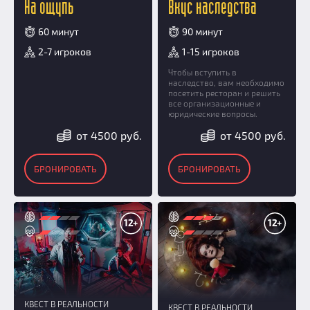
На ощупь
Вкус наследства
60 минут
90 минут
2-7 игроков
1-15 игроков
Чтобы вступить в
наследство, вам необходимо
посетить ресторан и решить
все организационные и
юридические вопросы.
от 4500 руб.
от 4500 руб.
БРОНИРОВАТЬ
БРОНИРОВАТЬ
12+
12+
КВЕСТ В РЕАЛЬНОСТИ
КВЕСТ В РЕАЛЬНОСТИ