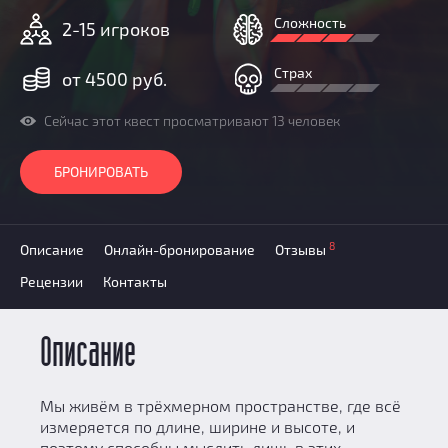
Призы
Сложность
2-15 игроков
Новости
Добавить квест
Страх
от 4500 руб.
Партнерам
Сейчас этот квест просматривают 13 человек
БРОНИРОВАТЬ
8
Описание
Онлайн-бронирование
Отзывы
Рецензии
Контакты
Описание
Мы живём в трёхмерном пространстве, где всё
измеряется по длине, ширине и высоте, и
поэтому способны мыслить лишь в этих