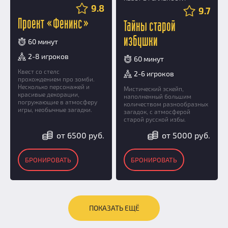
9.8
9.7
Проект «Феникс»
Тайны старой
избушки
60 минут
2-8 игроков
60 минут
Квест со стелс
2-6 игроков
прохождением про зомби.
Несколько персонажей и
Мистический эскейп,
красивые декорации,
наполненный большим
погружающие в атмосферу
количеством разнообразных
игры, необычные загадки.
загадок, с атмосферой
старой русской избы.
от 6500 руб.
от 5000 руб.
БРОНИРОВАТЬ
БРОНИРОВАТЬ
ПОКАЗАТЬ ЕЩЁ