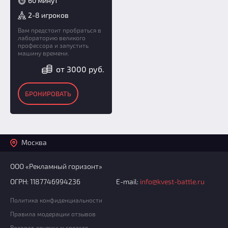
60 минут
2-8 игроков
Вам предстоит пробраться в
лабораторию великого
профессора и запустить
машину времени.
от 3000 руб.
БРОНИРОВАТЬ
Москва
ООО «Рекламный горизонт»
ОГРН: 1187746994236
E-mail:
info@kvest-battle.ru
Политика конфиденциальности
Правила модерации отзывов
Возврат денежных средств