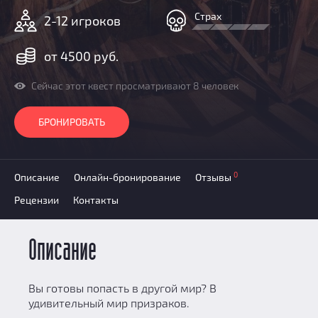
Призы
Страх
2-12 игроков
Новости
Добавить квест
от 4500 руб.
Партнерам
Сейчас этот квест просматривают 8 человек
БРОНИРОВАТЬ
0
Описание
Онлайн-бронирование
Отзывы
Рецензии
Контакты
Описание
Вы готовы попасть в другой мир? В
удивительный мир призраков.