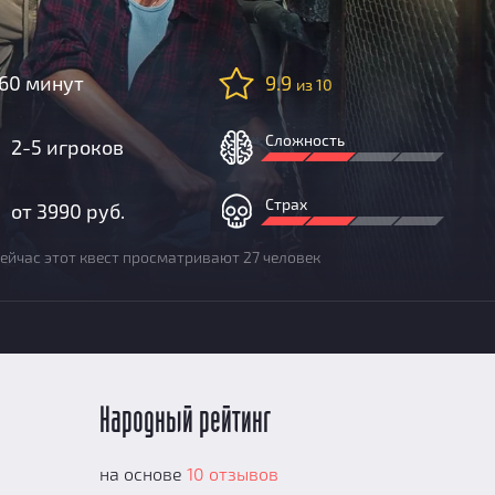
60 минут
9.9
из 10
Сложность
2-5 игроков
Страх
от 3990 руб.
ейчас этот квест просматривают 27 человек
Народный рейтинг
на основе
10 отзывов
е