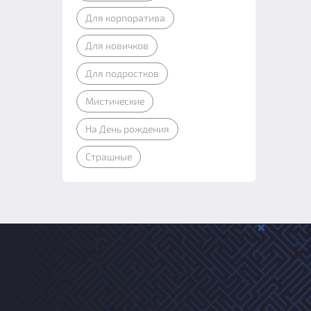
Для корпоратива
Для новичков
Для подростков
Мистические
На День рождения
Страшные