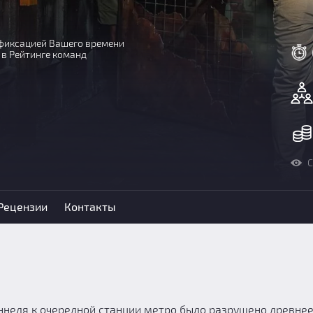
с фиксацией Вашего времени
 в Рейтинге команд
С
Рецензии
Контакты
оннеля к очередной станции метро было разрушено древне