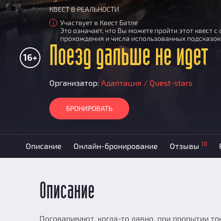
КВЕСТ В РЕАЛЬНОСТИ
Участвует в Квест Батле
i
Это означает, что Вы можете пройти этот квест 
прохождения и числа использованных подсказок
Поезд дальше не идет
16+
Организатор:
Адаптация / Quest-stars
БРОНИРОВАТЬ
10
Описание
Онлайн-бронирование
Отзывы
Описание
Поговаривают, когда-то давно, при прорытии т