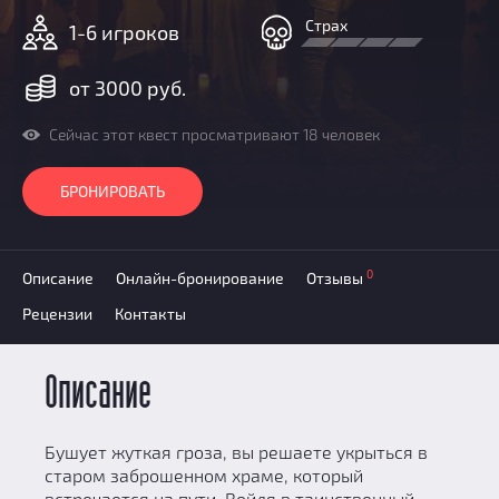
Призы
Страх
1-6 игроков
Новости
Добавить квест
от 3000 руб.
Партнерам
Сейчас этот квест просматривают 18 человек
БРОНИРОВАТЬ
0
Описание
Онлайн-бронирование
Отзывы
Рецензии
Контакты
Описание
Бушует жуткая гроза, вы решаете укрыться в
старом заброшенном храме, который
встречается на пути. Войдя в таинственный