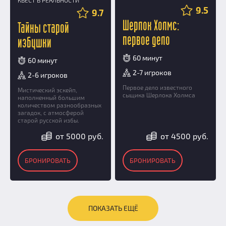
9.5
9.7
Шерлок Холмс:
Тайны старой
первое дело
избушки
60 минут
60 минут
2-7 игроков
2-6 игроков
Первое дело известного
Мистический эскейп,
сыщика Шерлока Холмса
наполненный большим
количеством разнообразных
загадок, с атмосферой
старой русской избы.
от 5000 руб.
от 4500 руб.
БРОНИРОВАТЬ
БРОНИРОВАТЬ
ПОКАЗАТЬ ЕЩЁ