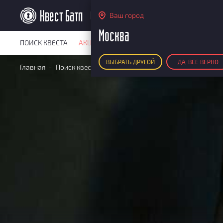
Москва
Ваш город
Москва
ПОИСК КВЕСТА
АКЦИИ
РЕЙТИНГ КВЕСТОВ
КАРТА КВЕ
ВЫБРАТЬ ДРУГОЙ
ДА, ВСЕ ВЕРНО
Главная
Поиск квестов
Квесты детективные
История ч