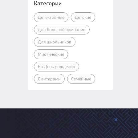
Категории
Детективные
Детские
Для большой компании
Для школьников
Мистические
На День рождения
С актерами
Семейные