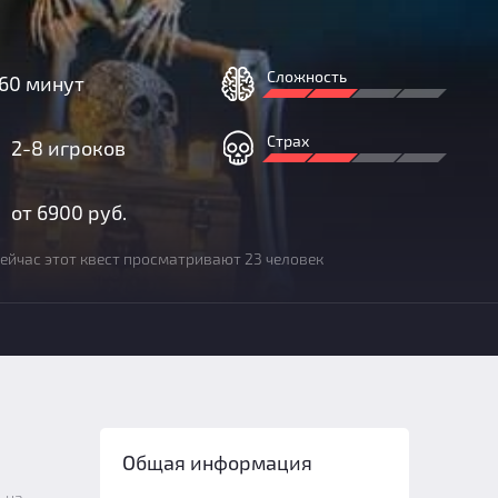
Сложность
60 минут
Страх
2-8 игроков
от 6900 руб.
ейчас этот квест просматривают 23 человек
Общая информация
 на