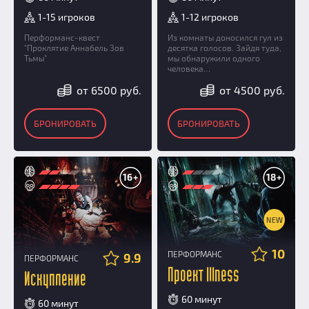
1-15 игроков
1-12 игроков
Перформанс-квест
Из комнаты доносился гул из
"Проклятие Аннабель Зов
десятка голосов. Зайдя туда,
Тьмы"
мы обнаружили одного
человека…
от 6500 руб.
от 4500 руб.
БРОНИРОВАТЬ
БРОНИРОВАТЬ
16+
18+
NEW
10
ПЕРФОРМАНС
9.9
ПЕРФОРМАНС
Проект Illness
Искупление
60 минут
60 минут