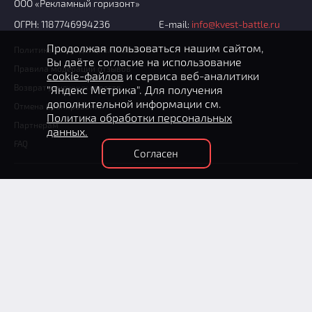
ООО «Рекламный горизонт»
ОГРН: 1187746994236
E-mail:
info@kvest-battle.ru
Продолжая пользоваться нашим сайтом,
Политика конфиденциальности
Вы даёте согласие на использование
Правила модерации отзывов
cookie-файлов
и сервиса веб-аналитики
Возврат денежных средств
"Яндекс Метрика". Для получения
дополнительной информации см.
Отмена бронирования
Политика обработки персональных
Партнерам
данных.
FAQ
Согласен
+7 (495) 204-36-31
(круглосуточно)
Способы оплаты