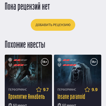
Пока рецензий нет
ДОБАВИТЬ РЕЦЕНЗИЮ
Похожие квесты
14+
14+
9.7
9.9
ПЕРФОРМАНС
ПЕРФОРМАНС
Проклятие Аннабель
Insane paranoid
60 минут
60 минут