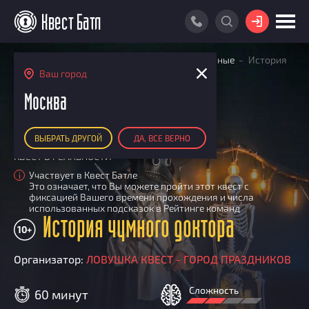
ВОЙТИ
Главная
Поиск квестов
Квесты детективные
История
ПОИСК КВЕСТА
чумного доктора
Ваш город
АКЦИИ
Москва
РЕЙТИНГ КВЕСТОВ
ВЫБРАТЬ ДРУГОЙ
ДА, ВСЕ ВЕРНО
КАРТА КВЕСТОВ
КВЕСТ В РЕАЛЬНОСТИ
РЕЙТИНГ КОМАНД
Участвует в Квест Батле
i
Это означает, что Вы можете пройти этот квест с
Итоговый рейтинг
ПОИСК КОМАНДЫ
фиксацией Вашего времени прохождения и числа
использованных подсказок в Рейтинге команд
По количеству очков
История чумного доктора
КВЕСТ БАТЛ
10+
По качеству игры
О Квест Батле
КВЕСТ В ПОДАРОК
Список команд
Организатор:
ЛОВУШКА КВЕСТ - ГОРОД ПРАЗДНИКОВ
Cashback
Как подсчитываются рейтинги
Сложность
60 минут