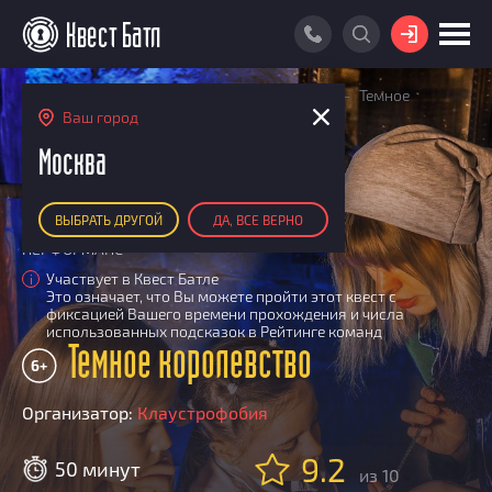
ВОЙТИ
Главная
Поиск квестов
Квесты детские
Темное
ПОИСК КВЕСТА
королевство
Ваш город
АКЦИИ
Москва
РЕЙТИНГ КВЕСТОВ
ВЫБРАТЬ ДРУГОЙ
ДА, ВСЕ ВЕРНО
КАРТА КВЕСТОВ
ПЕРФОРМАНС
РЕЙТИНГ КОМАНД
Участвует в Квест Батле
i
Это означает, что Вы можете пройти этот квест с
Итоговый рейтинг
ПОИСК КОМАНДЫ
фиксацией Вашего времени прохождения и числа
использованных подсказок в Рейтинге команд
По количеству очков
Темное королевство
КВЕСТ БАТЛ
6+
По качеству игры
О Квест Батле
КВЕСТ В ПОДАРОК
Список команд
Организатор:
Клаустрофобия
Cashback
9.2
Как подсчитываются рейтинги
50 минут
из 10