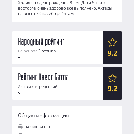
Ходили на день рождения 8 лет. Дети были в
восторге, очень здорово все выполнено. Актеры
на высоте. Спасибо ребятам.
Народный рейтинг
на основе
2 отзыва
9.2
Антураж:
Рейтинг Квест Батла
10
Логические задачи:
9
2 отзыв
и
рецензий
9.2
Сюжет:
10
Командная работа:
9
Антураж:
10
Персонал и безопасность:
8
Общая информация
Логические задачи:
9
Общий балл:
9.2
парковки нет
Сюжет:
10