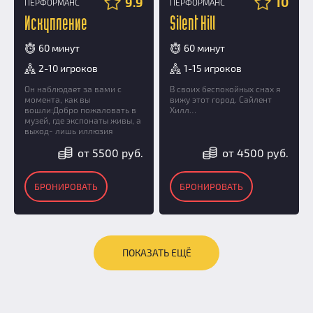
9.9
10
ПЕРФОРМАНС
ПЕРФОРМАНС
Искупление
Silent Hill
60 минут
60 минут
2-10 игроков
1-15 игроков
Он наблюдает за вами с
В своих беспокойных снах я
момента, как вы
вижу этот город. Сайлент
вошли:Добро пожаловать в
Хилл…
музей, где экспонаты живы, а
выход- лишь иллюзия
от 5500 руб.
от 4500 руб.
БРОНИРОВАТЬ
БРОНИРОВАТЬ
ПОКАЗАТЬ ЕЩЁ