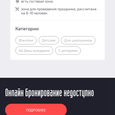
есть гостевая зона
Командная работа:
9
зона для проведения праздника, рассчитана
на 8-10 человек
Персонал и безопасность:
8
Общий балл:
9.2
Категории
Фэнтези
Детские
Для школьников
На День рождения
С актерами
Онлайн бронирование недоступно
ПОДРОБНЕЕ