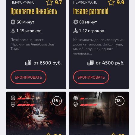
9.7
9.9
ПЕРФОРМАНС
ПЕРФОРМАНС
Проклятие Аннабель
Insane paranoid
60 минут
60 минут
1-15 игроков
1-12 игроков
Перформанс-квест
Из комнаты доносился гул из
"Проклятие Аннабель Зов
десятка голосов. Зайдя туда,
Тьмы"
мы обнаружили одного
человека…
от 6500 руб.
от 4500 руб.
БРОНИРОВАТЬ
БРОНИРОВАТЬ
16+
18+