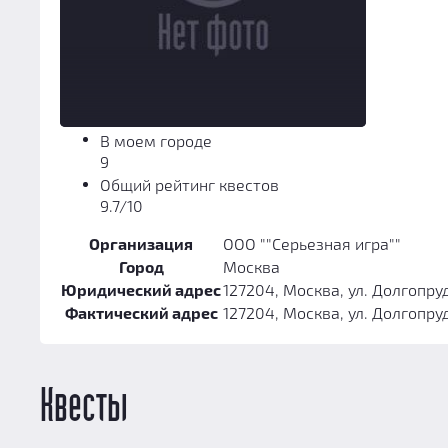
В моем городе
9
Общий рейтинг квестов
9.7/10
Организация
ООО ""Серьезная игра""
Город
Москва
Юридический адрес
127204, Москва, ул. Долгопру
Фактический адрес
127204, Москва, ул. Долгопру
Квесты