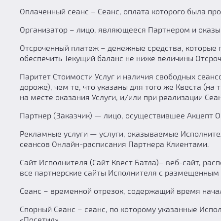
Оплаченный сеанс – Сеанс, оплата которого была пр
Организатор – лицо, являющееся Партнером и оказ
Отсроченный платеж – денежные средства, которые п
обеспечить Текущий баланс не ниже величины Отсро
Паритет Стоимости Услуг и наличия свободных сеанс
дороже), чем те, что указаны для того же Квеста (на
на месте оказания Услуги, и/или при реализации Се
Партнер (Заказчик) — лицо, осуществившее Акцепт 
Рекламные услуги — услуги, оказываемые Исполнит
сеансов Онлайн-расписания Партнера Клиентами.
Сайт Исполнителя (Сайт Квест Батла)– веб-сайт, ра
все партнерские сайты Исполнителя с размещенным
Сеанс – временной отрезок, содержащий время начал
Спорный Сеанс – сеанс, по которому указанные Испо
«Посетил».