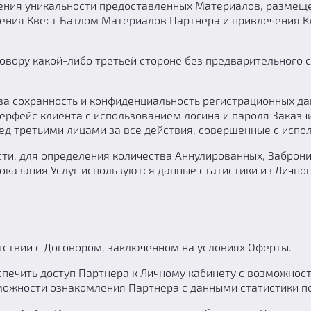
ия уникальности предоставленных Материалов, размещенны
жения Квест Батлом Материалов Партнера и привлечения К
говору какой-либо третьей стороне без предварительного 
за сохранность и конфиденциальность регистрационных да
рфейс клиента с использованием логина и пароля Заказч
ед третьими лицами за все действия, совершенные с испол
ности, для определения количества Аннулированных, Забро
оказания Услуг используются данные статистики из Лично
етствии с Договором, заключенном на условиях Оферты.
еспечить доступ Партнера к Личному кабинету с возможнос
зможности ознакомления Партнера с данными статистики по