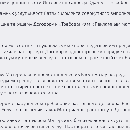
змещенный в сети Интернет по адресу: (далее — «Требова
кламных услуг «Квест Батл» с момента совокупного выпол
ующие текущему Договору и «Требованиям к Рекламным ма
объеме, соответствующем сумме произведенной им предоп
 и/или расторгнуть Договор в одностороннем порядке в сл
ила сумму, перечисленную Партнером на расчетный счет Кв
ку Материалов и предоставление их Квест Батлу посредств
редусмотренную законодательством ответственность как 
 и гарантирует соответствие составленных и предоставле
ующего законодательства.
нером с нарушением требований настоящего Договора, Кве
 Услуг в отношении таких Материалов, расторгнуть Догово
тавленные Партнером Материалы без изменения их сути, ц
еловек, точек оказания услуг Партнера и его контактных 