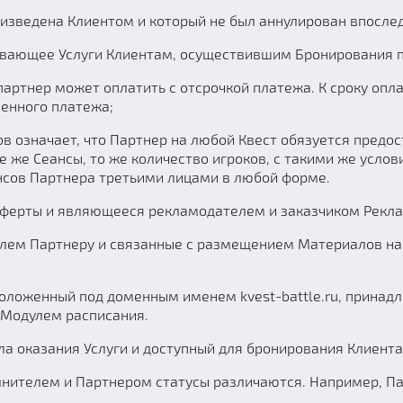
оизведена Клиентом и который не был аннулирован впосле
ывающее Услуги Клиентам, осуществившим Бронирования п
артнер может оплатить с отсрочкой платежа. К сроку оп
ченного платежа;
ов означает, что Партнер на любой Квест обязуется предо
 те же Сеансы, то же количество игроков, с такими же усло
ансов Партнера третьими лицами в любой форме.
Оферты и являющееся рекламодателем и заказчиком Рекла
елем Партнеру и связанные с размещением Материалов на
сположенный под доменным именем kvest-battle.ru, прина
 Модулем расписания.
а оказания Услуги и доступный для бронирования Клиент
лнителем и Партнером статусы различаются. Например, Пар