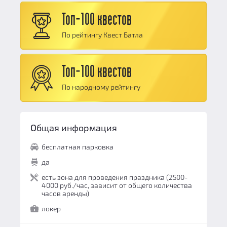
Антураж:
9.5
Персонал и безопасность:
9.8
Топ-100 квестов
Логические задачи:
10
Общий балл:
9.7
По рейтингу Квест Батла
Сюжет:
9.8
Командная работа:
9.3
Топ-100 квестов
Персонал и безопасность:
9.8
По народному рейтингу
Общий балл:
9.7
Общая информация
бесплатная парковка
да
есть зона для проведения праздника (2500-
4000 руб./час, зависит от общего количества
часов аренды)
локер