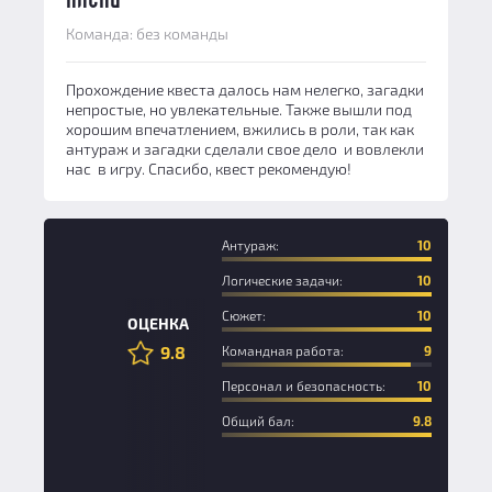
Команда: без команды
Прохождение квеста далось нам нелегко, загадки
непростые, но увлекательные. Также вышли под
хорошим впечатлением, вжились в роли, так как
антураж и загадки сделали свое дело и вовлекли
нас в игру. Спасибо, квест рекомендую!
Антураж:
10
Логические задачи:
10
Сюжет:
10
ОЦЕНКА
9.8
Командная работа:
9
Персонал и безопасность:
10
Общий бал:
9.8