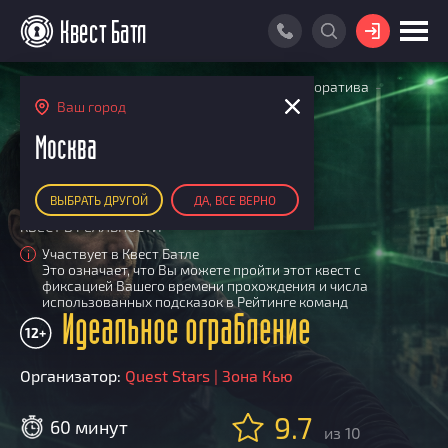
ВОЙТИ
Главная
Поиск квестов
Квесты для корпоратива
ПОИСК КВЕСТА
Идеальное ограбление
Ваш город
АКЦИИ
Москва
РЕЙТИНГ КВЕСТОВ
ВЫБРАТЬ ДРУГОЙ
ДА, ВСЕ ВЕРНО
КАРТА КВЕСТОВ
КВЕСТ В РЕАЛЬНОСТИ
РЕЙТИНГ КОМАНД
Участвует в Квест Батле
i
Это означает, что Вы можете пройти этот квест с
Итоговый рейтинг
ПОИСК КОМАНДЫ
фиксацией Вашего времени прохождения и числа
использованных подсказок в Рейтинге команд
По количеству очков
Идеальное ограбление
КВЕСТ БАТЛ
12+
По качеству игры
О Квест Батле
КВЕСТ В ПОДАРОК
Список команд
Организатор:
Quest Stars | Зона Кью
Cashback
9.7
Как подсчитываются рейтинги
60 минут
из 10