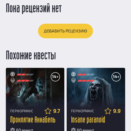
Пока рецензий нет
ДОБАВИТЬ РЕЦЕНЗИЮ
Похожие квесты
14+
14+
9.7
9.9
ПЕРФОРМАНС
ПЕРФОРМАНС
Проклятие Аннабель
Insane paranoid
60 минут
60 минут