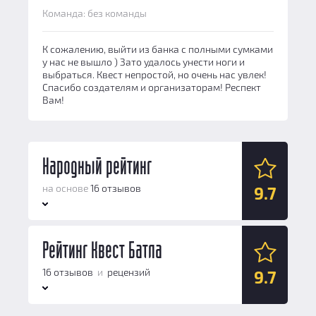
Команда: без команды
К сожалению, выйти из банка с полными сумками
у нас не вышло ) Зато удалось унести ноги и
выбраться. Квест непростой, но очень нас увлек!
Спасибо создателям и организаторам! Респект
Вам!
Народный рейтинг
на основе
16 отзывов
9.7
Антураж:
Рейтинг Квест Батла
9.5
Логические задачи:
10
16 отзывов
и
рецензий
9.7
Сюжет:
9.8
Командная работа:
9.3