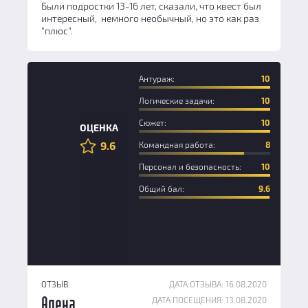
Были подростки 13-16 лет, сказали, что квест был
интересный, немного необычный, но это как раз
"плюс".
Антураж:
10
Логические задачи:
10
Сюжет:
10
ОЦЕНКА
9.6
Командная работа:
8
Персонал и безопасность:
10
Общий бал:
9.6
ОТЗЫВ
ДАТА ОТЗЫВА: 16.08.2020
ДАТА ПОСЕЩЕНИЯ: 13.08.2020
Алена