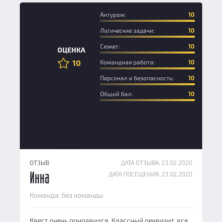
Антураж:
10
Логические задачи:
10
Сюжет:
10
ОЦЕНКА
10
Командная работа:
10
Персонал и безопасность:
10
Общий бал:
10
ОТЗЫВ
ДАТА ОТЗЫВА: 23.02.2020
ДАТА ПОСЕЩЕНИЯ: 23.02.2020
Инна
Команда: без команды
Квест очень понравился. Классный реквизит, все