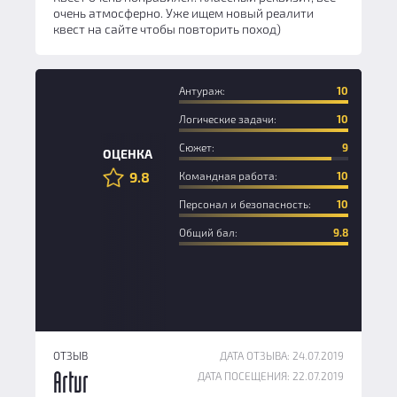
очень атмосферно. Уже ищем новый реалити
квест на сайте чтобы повторить поход)
Антураж:
10
Логические задачи:
10
Сюжет:
9
ОЦЕНКА
9.8
Командная работа:
10
Персонал и безопасность:
10
Общий бал:
9.8
ОТЗЫВ
ДАТА ОТЗЫВА: 24.07.2019
ДАТА ПОСЕЩЕНИЯ: 22.07.2019
Artur