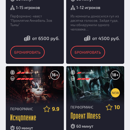
1-15 игроков
1-12 игроков
Перформанс-квест
Из комнаты доносился гул из
"Проклятие Аннабель Зов
десятка голосов. Зайдя туда,
Тьмы"
мы обнаружили одного
человека…
от 6500 руб.
от 4500 руб.
БРОНИРОВАТЬ
БРОНИРОВАТЬ
16+
18+
NEW
10
ПЕРФОРМАНС
9.9
ПЕРФОРМАНС
Проект Illness
Искупление
60 минут
60 минут