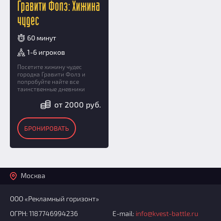
Гравити Фолз: Хижина
чудес
60 минут
1-6 игроков
Посетите хижину чудес
городка Гравити Фолз и
попробуйте найте все
таинственные дневники
от 2000 руб.
БРОНИРОВАТЬ
Москва
ООО «Рекламный горизонт»
ОГРН: 1187746994236
E-mail:
info@kvest-battle.ru