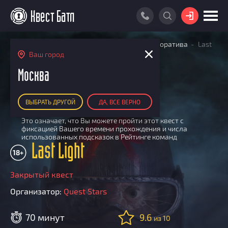
ВОЙТИ
Главная
Поиск квестов
Квесты для корпоратива
Last
ПОИСК КВЕСТА
Light
Ваш город
АКЦИИ
Москва
РЕЙТИНГ КВЕСТОВ
ПЕРФОРМАНС
ВЫБРАТЬ ДРУГОЙ
ДА, ВСЕ ВЕРНО
КАРТА КВЕСТОВ
Участвует в Квест Батле
i
Это означает, что Вы можете пройти этот квест с
РЕЙТИНГ КОМАНД
фиксацией Вашего времени прохождения и числа
использованных подсказок в Рейтинге команд
Итоговый рейтинг
ПОИСК КОМАНДЫ
Last Light
18+
По количеству очков
КВЕСТ БАТЛ
По качеству игры
Закрытый квест
О Квест Батле
КВЕСТ В ПОДАРОК
Список команд
Организатор:
Quest Stars
Cashback
Как подсчитываются рейтинги
70 минут
9.6
из 10