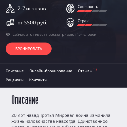
Призы
Сложность
2-7 игроков
Новости
Добавить квест
Страх
от 5500 руб.
Партнерам
Сейчас этот квест просматривают 15 человек
БРОНИРОВАТЬ
113
Описание
Онлайн-бронирование
Отзывы
Рецензии
Контакты
Описание
20 лет назад Третья Мировая война изменила
жизнь человечества навсегда. Единственное
место, в котором можно было спрятаться от