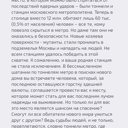
последствий ядерных ударов – были тоннели и
станции московского метрополитена. Теперь в
столице вместо 12 млн. обитают лишь 60 тыс.
(0,5% от населения) человек – все те, кому
повезло скрыться в метро. Но даже там они не
оказались в безопасности. Новые хозяева
поверхности - мутанты, стали проникать в
подземелья Москвы и нападать на людей. Не
всем станциям удалось победить в этой
схватке. К сожалению, и ваша родная станция
не стала исключением. В бессмысленном
шатании по тоннелям метро в поисках нового
дома вы встречаете человека, который, за
последнюю оставшуюся горстку здешней
валюты, соглашается провести вас к месту,
которое может стать для вас последним лучом
надежды на выживание. Но только ли для вас
это место является шансом на спасение?
Смогут ли все обитатели нового мира ужиться
друг с другом? Ведь судьбы людей, и не только,
переплетаются, словно тоннели метро, где