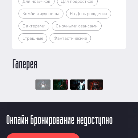
Для новичков
Для подростков
Зомби и чудовища
На День рождения
С актерами
С ночными сеансами
Страшные
Фантастические
Галерея
Онлайн бронирование недоступно