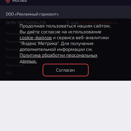
Москва
ООО «Рекламный горизонт»
ОГРН: 1187746994236
E-mail:
info@kvest-battle.ru
Продолжая пользоваться нашим сайтом,
Вы даёте согласие на использование
Политика конфиденциальности
cookie-файлов
и сервиса веб-аналитики
Правила модерации отзывов
"Яндекс Метрика". Для получения
дополнительной информации см.
Возврат денежных средств
Политика обработки персональных
Отмена бронирования
данных.
Партнерам
Согласен
FAQ
+7 (495) 204-36-31
(круглосуточно)
Способы оплаты