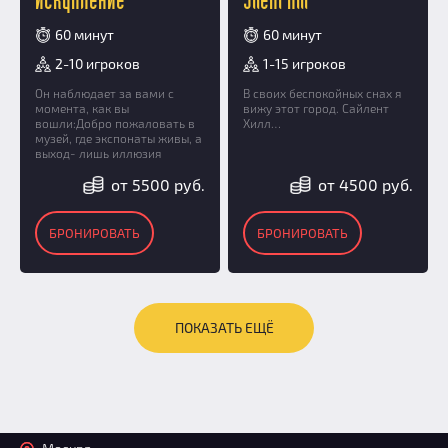
Искупление
Silent Hill
60 минут
60 минут
2-10 игроков
1-15 игроков
Он наблюдает за вами с
В своих беспокойных снах я
момента, как вы
вижу этот город. Сайлент
вошли:Добро пожаловать в
Хилл…
музей, где экспонаты живы, а
выход- лишь иллюзия
от 5500 руб.
от 4500 руб.
БРОНИРОВАТЬ
БРОНИРОВАТЬ
ПОКАЗАТЬ ЕЩЁ