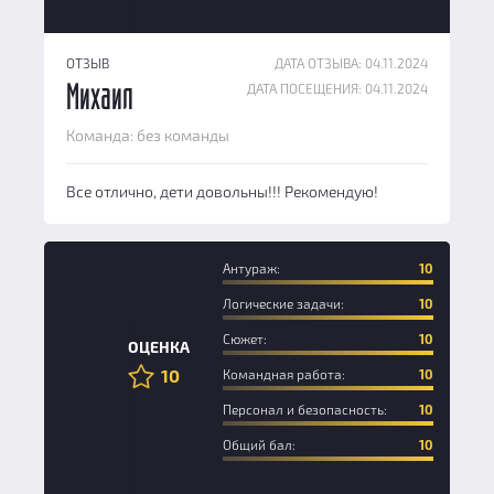
ОТЗЫВ
ДАТА ОТЗЫВА: 04.11.2024
ДАТА ПОСЕЩЕНИЯ: 04.11.2024
Михаил
Команда: без команды
Все отлично, дети довольны!!! Рекомендую!
Антураж:
10
Логические задачи:
10
Сюжет:
10
ОЦЕНКА
10
Командная работа:
10
Персонал и безопасность:
10
Общий бал:
10