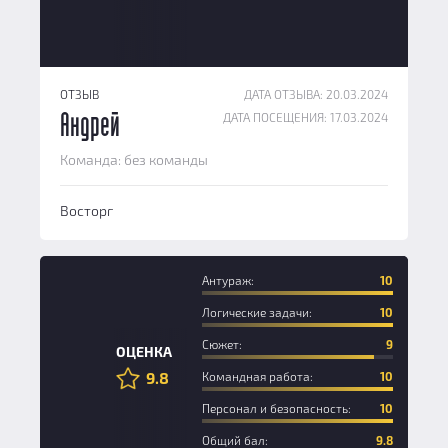
ОТЗЫВ
ДАТА ОТЗЫВА: 20.03.2024
ДАТА ПОСЕЩЕНИЯ: 17.03.2024
Андрей
Команда: без команды
Восторг
Антураж:
10
Логические задачи:
10
Сюжет:
9
ОЦЕНКА
9.8
Командная работа:
10
Персонал и безопасность:
10
Общий бал:
9.8