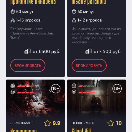
Проклятие Аннабель
Insane paranoid
60 минут
60 минут
1-15 игроков
1-12 игроков
Перформанс-квест
Из комнаты доносился гул из
"Проклятие Аннабель Зов
десятка голосов. Зайдя туда,
Тьмы"
мы обнаружили одного
человека…
от 6500 руб.
от 4500 руб.
БРОНИРОВАТЬ
БРОНИРОВАТЬ
16+
18+
9.9
10
ПЕРФОРМАНС
ПЕРФОРМАНС