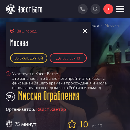
ВОЙТИ
Главная
Поиск квестов
Квесты детективные
Миссия
ПОИСК КВЕСТА
Ограбления
Ваш город
АКЦИИ
Москва
РЕЙТИНГ КВЕСТОВ
ВЫБРАТЬ ДРУГОЙ
ДА, ВСЕ ВЕРНО
КАРТА КВЕСТОВ
КВЕСТ В РЕАЛЬНОСТИ
РЕЙТИНГ КОМАНД
Участвует в Квест Батле
i
Это означает, что Вы можете пройти этот квест с
Итоговый рейтинг
ПОИСК КОМАНДЫ
фиксацией Вашего времени прохождения и числа
использованных подсказок в Рейтинге команд
По количеству очков
Миссия Ограбления
КВЕСТ БАТЛ
12+
По качеству игры
О Квест Батле
КВЕСТ В ПОДАРОК
Список команд
Организатор:
Квест Хантер
Cashback
10
Как подсчитываются рейтинги
75 минут
из 10