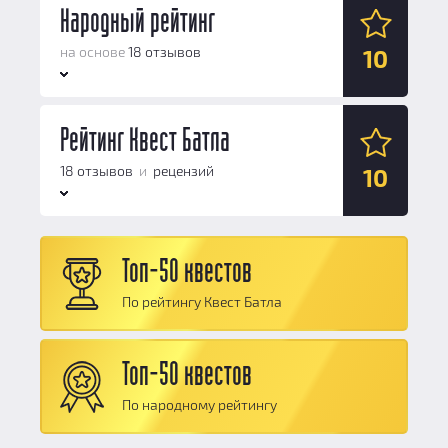
Народный рейтинг
на основе
18 отзывов
10
Антураж:
Рейтинг Квест Батла
10
Логические задачи:
10
18 отзывов
и
рецензий
10
Сюжет:
9.9
Командная работа:
10
Антураж:
10
Персонал и безопасность:
10
Топ-50 квестов
Логические задачи:
10
Общий балл:
10
По рейтингу Квест Батла
Сюжет:
9.9
Командная работа:
10
Топ-50 квестов
Персонал и безопасность:
10
По народному рейтингу
Общий балл:
10