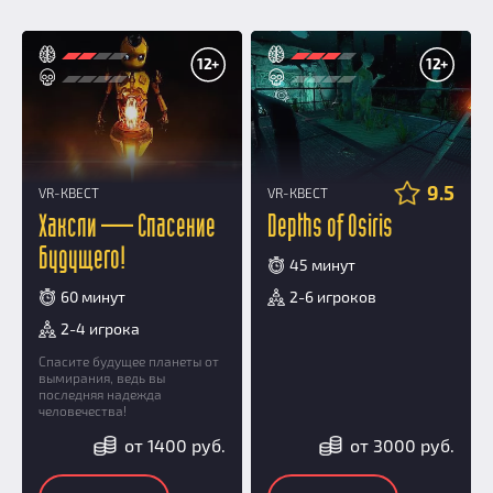
12+
12+
9.5
VR-КВЕСТ
VR-КВЕСТ
Хаксли — Спасение
Depths of Osiris
будущего!
45 минут
60 минут
2-6 игроков
2-4 игрока
Спасите будущее планеты от
вымирания, ведь вы
последняя надежда
человечества!
от 1400 руб.
от 3000 руб.