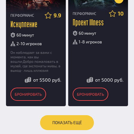
10
ПЕРФОРМАНС
9.9
ПЕРФОРМАНС
Проект Illness
Искупление
60 минут
60 минут
1-8 игроков
2-10 игроков
Он наблюдает за вами с
момента, как вы
вошли:Добро пожаловать в
музей, где экспонаты живы, а
выход- лишь иллюзия
от 5500 руб.
от 5000 руб.
БРОНИРОВАТЬ
БРОНИРОВАТЬ
ПОКАЗАТЬ ЕЩЁ