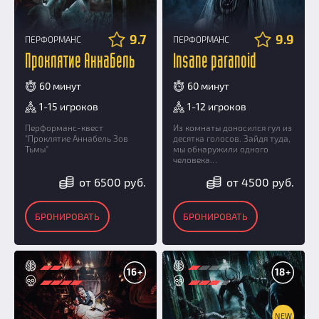
9.7
9.9
ПЕРФОРМАНС
ПЕРФОРМАНС
Проклятие Аннабель
Insane paranoid
60 минут
60 минут
1-15 игроков
1-12 игроков
Перформанс-квест
Из комнаты доносился гул из
"Проклятие Аннабель Зов
десятка голосов. Зайдя туда,
Тьмы"
мы обнаружили одного
человека…
от 6500 руб.
от 4500 руб.
БРОНИРОВАТЬ
БРОНИРОВАТЬ
16+
18+
NEW