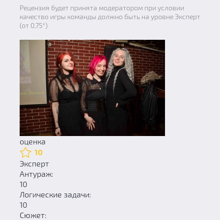
Рецензия будет принята модератором при условии
качество игры команды должно быть на уровне Эксперт
(от 0,75*)
оценка
10
Эксперт
Антураж:
10
Логические задачи:
10
Сюжет: