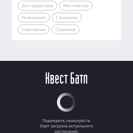
Для подростков
Мистические
По фильмам
С актерами
Спортивные
Страшные
Квест Батл
Подождите, пожалуйста.
Идет загрузка актуального
расписания.