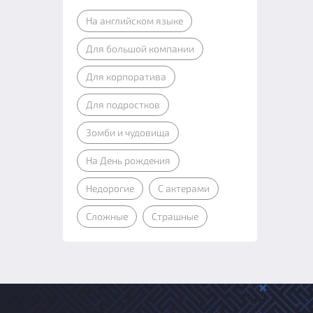
На английском языке
Для большой компании
Для корпоратива
Для подростков
Зомби и чудовища
На День рождения
Недорогие
С актерами
Сложные
Страшные