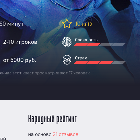
60 минут
10
из 10
Сложность
2-10 игроков
Страх
от 6000 руб.
ейчас этот квест просматривают 17 человек
Народный рейтинг
на основе
21 отзывов
ный