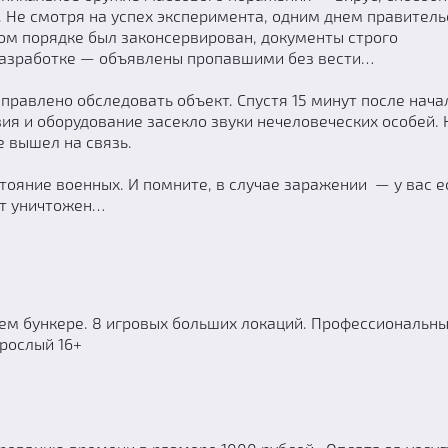
. Не смотря на успех эксперимента, одним днем правитель
ном порядке был законсервирован, документы строго
разработке — объявлены пропавшими без вести…
правлено обследовать объект. Спустя 15 минут после нача
ия и оборудование засекло звуки нечеловеческих особей. 
е вышел на связь.
ояние военных. И помните, в случае заражении — у вас ес
ет уничтожен…
ем бункере. 8 игровых больших локаций. Профессиональн
зрослый 16+