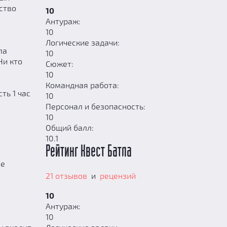
ство
10
Антураж:
10
Логические задачи:
ла
10
Ни кто
Сюжет:
10
Командная работа:
ть 1 час
10
Персонал и безопасность:
10
Общий балл:
10.1
Рейтинг Квест Батла
ые
21 отзывов
и
рецензий
10
Антураж:
10