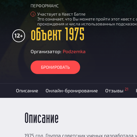
ПЕРФОРМАНС
Участвует в Квест Батле
i
Это означает, что Вы можете пройти этот квест 
прохождения и числа использованных подсказок
объект 1975
12+
Организатор:
Podzemka
БРОНИРОВАТЬ
21
Описание
Онлайн-бронирование
Отзывы
Описание
1975 год. Группа советских ученых разработал