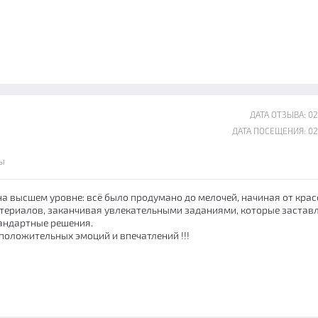
ДАТА ОТЗЫВА: 02
ДАТА ПОСЕЩЕНИЯ: 02
ы
на высшем уровне: всё было продумано до мелочей, начиная от кра
ериалов, заканчивая увлекательными заданиями, которые застав
тандартные решения.
положительных эмоций и впечатлений !!!