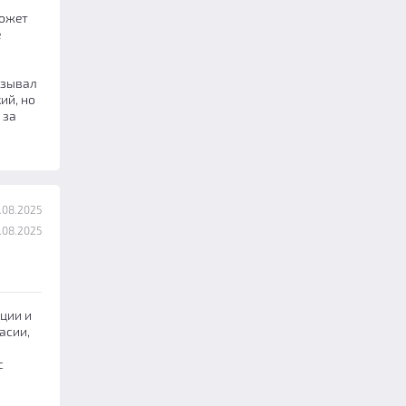
Сюжет
е
ызывал
ий, но
 за
.08.2025
.08.2025
ции и
асии,
с