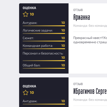
ОЦЕНКА
ОТЗЫВ
10
Арианна
Антураж:
10
Команда: без команд
Логические задачи:
10
Прекрасный квест!!Х
Сюжет:
10
одновременно страшн
Командная работа:
10
Персонал и безопасность:
10
Общий бал:
10
ОТЗЫВ
ОЦЕНКА
Ибрагимов Серг
10
Новичок
Команда: без команд
Антураж:
10