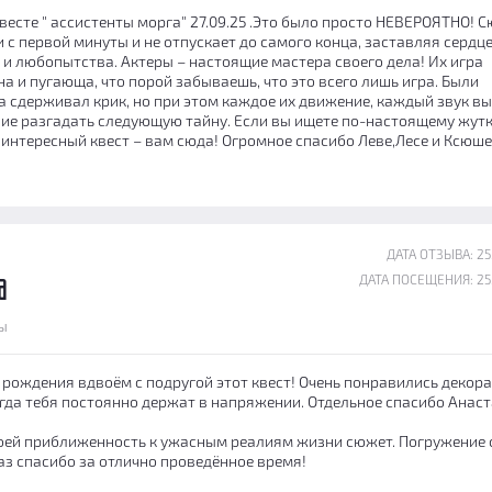
весте " ассистенты морга" 27.09.25 .Это было просто НЕВЕРОЯТНО! 
с первой минуты и не отпускает до самого конца, заставляя сердц
 и любопытства. Актеры – настоящие мастера своего дела! Их игра
а и пугающа, что порой забываешь, что это всего лишь игра. Были
ва сдерживал крик, но при этом каждое их движение, каждый звук в
ие разгадать следующую тайну. Если вы ищете по-настоящему жутк
 интересный квест – вам сюда! Огромное спасибо Леве,Лесе и Ксюше
ДАТА ОТЗЫВА: 25
ДАТА ПОСЕЩЕНИЯ: 25
а
ы
 рождения вдвоём с подругой этот квест! Очень понравились декора
гда тебя постоянно держат в напряжении. Отдельное спасибо Анаст
оей приближенность к ужасным реалиям жизни сюжет. Погружение 
аз спасибо за отлично проведённое время!