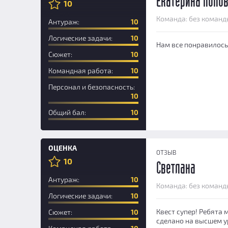
Екатерина Попо
10
Новичок
Команда: без команд
Антураж:
10
Логические задачи:
10
Нам все понравилось,
Сюжет:
10
Командная работа:
10
Персонал и безопасность:
10
Общий бал:
10
ОЦЕНКА
ОТЗЫВ
10
Светлана
Антураж:
10
Команда: без команд
Логические задачи:
10
Квест супер! Ребята 
Сюжет:
10
сделано на высшем у