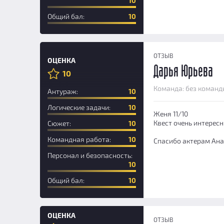
10
Общий бал:
10
ОТЗЫВ
ОЦЕНКА
Дарья Юрьева
10
Новичок
Команда: без команд
Антураж:
10
Логические задачи:
10
Женя 11/10
Квест очень интерес
Сюжет:
10
Командная работа:
10
Спасибо актерам Ана
Персонал и безопасность:
10
Общий бал:
10
ОЦЕНКА
ОТЗЫВ