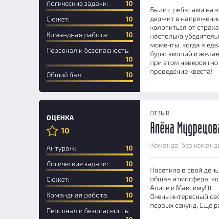
Логические задачи:
10
Были с ребятами на к
держит в напряжении 
Сюжет:
10
колотиться от страха
Командная работа:
10
настолько убедительн
моменты, когда я ед
Персонал и безопасность:
бурю эмоций и желан
10
при этом невероятно
проведение квеста!
Общий бал:
10
ОТЗЫВ
ОЦЕНКА
Алёна Мудрецов
10
Новичок
Команда: без команд
Антураж:
10
Логические задачи:
10
Посетила в свой день
общая атмосфера, ко
Сюжет:
10
Алисе и Максиму!))
Командная работа:
10
Очень интересный св
первых секунд. Ещё р
Персонал и безопасность: