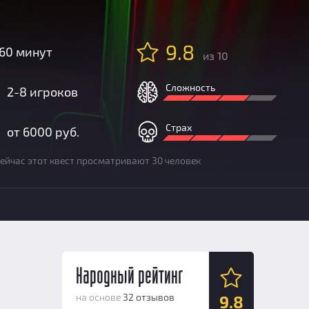
9.8
60 минут
из 10
Сложность
2-8 игроков
Страх
от 6000 руб.
ейчас этот квест просматривают 30 человек
Народный рейтинг
на основе
32 отзывов
9.8