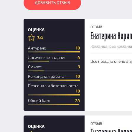
ДОБАВИТЬ ОТЗЫВ
ОТЗЫВ
ОЦЕНКА
Екатерина Кири
7.4
Новичок
Команда: без команд
Антураж:
10
Логические задачи:
4
Все прошло очень отл
Сюжет:
3
Командная работа:
10
Персонал и безопасность:
10
Общий бал:
7.4
ОТЗЫВ
ОЦЕНКА