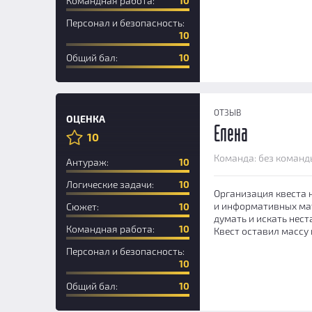
Командная работа:
10
Персонал и безопасность:
10
Общий бал:
10
ОТЗЫВ
ОЦЕНКА
Елена
10
Новичок
Команда: без команд
Антураж:
10
Логические задачи:
10
Организация квеста 
и информативных мат
Сюжет:
10
думать и искать нес
Командная работа:
10
Квест оставил массу 
Персонал и безопасность:
10
Общий бал:
10