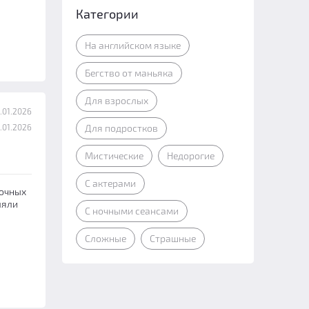
Категории
На английском языке
Бегство от маньяка
Для взрослых
.01.2026
.01.2026
Для подростков
Мистические
Недорогие
С актерами
сочных
ляли
С ночными сеансами
Сложные
Страшные