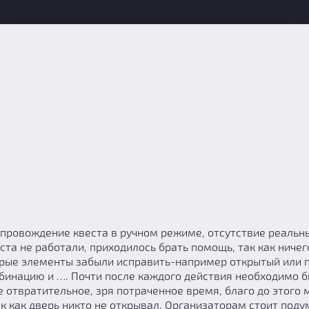
опровождение квеста в ручном режиме, отсутствие реаль
та не работали, приходилось брать помощь, так как ничег
торые элементы забыли исправить-например открытый или 
бинацию и …. Почти после каждого действия необходимо б
отвратительное, зря потраченное время, благо до этого мы
 так как дверь никто не открывал. Организаторам стоит по