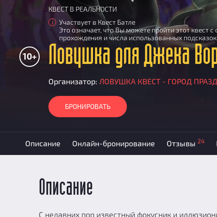
КВЕСТ В РЕАЛЬНОСТИ
Участвует в Квест Батле
i
Это означает, что Вы можете пройти этот квест 
прохождения и числа использованных подсказок
Ловушка для Джека Во
10+
Организатор:
ЛОВУШКА КВЕСТ - ГОРОД ПРАЗ
БРОНИРОВАТЬ
24
Описание
Онлайн-бронирование
Отзывы
Описание
С недавних пор известный фокусник и иллюзион