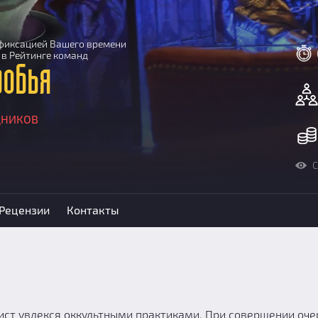
с фиксацией Вашего времени
 в Рейтинге команд
робья
ДНИКОВ
С
Рецензии
Контакты
ист увлекся оккультными практиками. При совершении оче