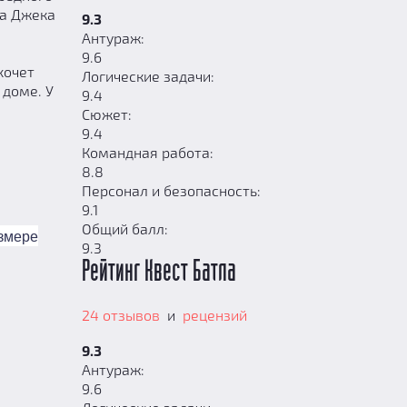
на Джека
9.3
Антураж:
9.6
хочет
Логические задачи:
 доме. У
9.4
Сюжет:
9.4
Командная работа:
8.8
Персонал и безопасность:
9.1
Общий балл:
азмере
9.3
Рейтинг Квест Батла
24 отзывов
и
рецензий
9.3
Антураж:
9.6