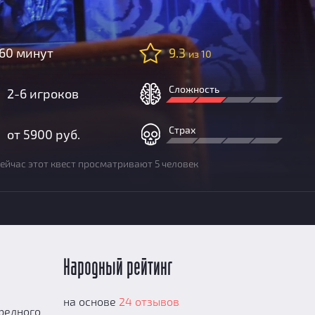
60 минут
9.3
из 10
Сложность
2-6 игроков
Страх
от 5900 руб.
ейчас этот квест просматривают 5 человек
Народный рейтинг
на основе
24 отзывов
редного