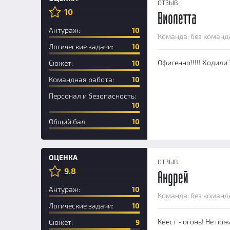
ОТЗЫВ
10
Виолетта
Антураж:
10
Команда: без команд
Логические задачи:
10
Офигенно!!!!! Ходили
Сюжет:
10
Командная работа:
10
Персонал и безопасность:
10
Общий бал:
10
ОЦЕНКА
ОТЗЫВ
9.8
Андрей
Антураж:
10
Команда: без команд
Логические задачи:
10
Квест - огонь! Не по
Сюжет:
9