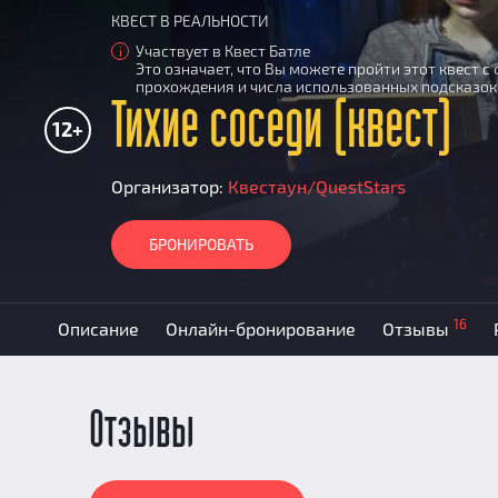
КВЕСТ В РЕАЛЬНОСТИ
Участвует в Квест Батле
i
Это означает, что Вы можете пройти этот квест 
прохождения и числа использованных подсказок
Тихие соседи (квест)
12+
Организатор:
Квестаун/QuestStars
БРОНИРОВАТЬ
16
Описание
Онлайн-бронирование
Отзывы
Отзывы