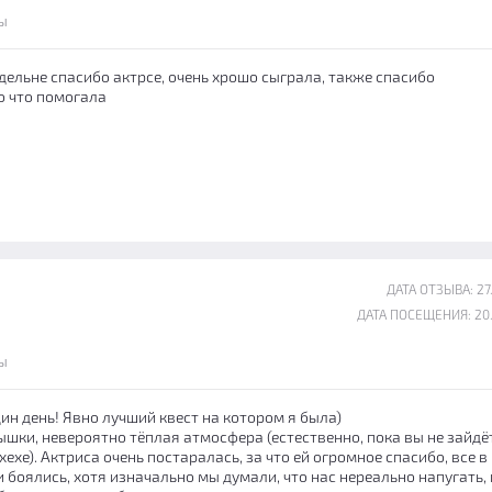
ы
дельне спасибо актрсе, очень хрошо сыграла, также спасибо
о что помогала
ДАТА ОТЗЫВА: 27
ДАТА ПОСЕЩЕНИЯ: 20
ы
ин день! Явно лучший квест на котором я была)
шки, невероятно тёплая атмосфера (естественно, пока вы не зайдё
хехе). Актриса очень постаралась, за что ей огромное спасибо, все в
боялись, хотя изначально мы думали, что нас нереально напугать, 