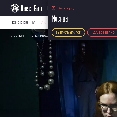
Москва
Ваш город
Москва
ПОИСК КВЕСТА
АКЦИИ
РЕЙТИНГ КВЕСТОВ
КАРТА КВЕ
ВЫБРАТЬ ДРУГОЙ
ДА, ВСЕ ВЕРНО
Главная
Поиск квестов
Квесты для большой компании