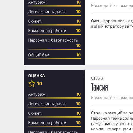
Антураж:
10
Команда: без команд
Логические задачи:
10
Очень поравилось, от
Сюжет:
10
администратору за т
Командная работа:
10
Персонал и безопасность:
10
Общий бал:
10
ОЦЕНКА
ОТЗЫВ
10
Таисия
Антураж:
10
Команда: без команд
Логические задачи:
10
Столько эмоций за од
Сюжет:
10
Персонал такие солны
Командная работа:
10
саму комнату квеста 
компашке верещали и 
Персонал и безопасность: