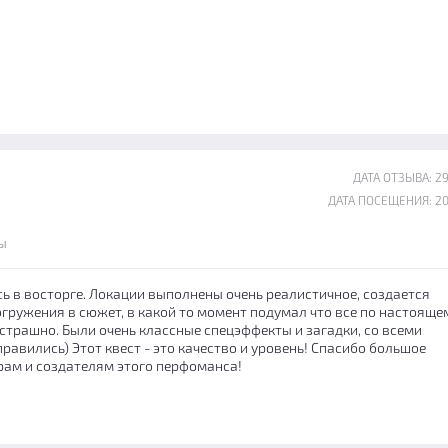
ДАТА ОТЗЫВА: 29
ДАТА ПОСЕЩЕНИЯ: 20
ы
сь в восторге. Локации выполнены очень реалистичное, создается
ружения в сюжет, в какой то момент подумал что все по настоящему
страшно. Были очень классные спецэффекты и загадки, со всеми
равились) Этот квест - это качество и уровень! Спасибо большое
рам и создателям этого перфоманса!