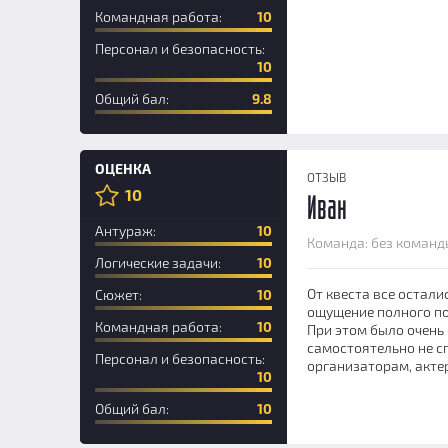
Командная работа:
10
Персонал и безопасность:
10
Общий бал:
9.8
ОЦЕНКА
ОТЗЫВ
10
Иван
Антураж:
10
Команда: без команд
Логические задачи:
10
От квеста все остали
Сюжет:
10
ощущение полного пог
Командная работа:
10
При этом было очень 
самостоятельно не сп
Персонал и безопасность:
организаторам, акте
10
Общий бал:
10