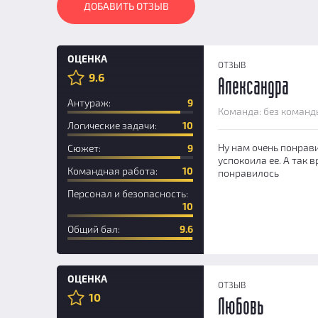
ДОБАВИТЬ ОТЗЫВ
ОЦЕНКА
ОТЗЫВ
9.6
Александра
Антураж:
9
Команда: без команд
Логические задачи:
10
Ну нам очень понрави
Сюжет:
9
успокоила ее. А так 
Командная работа:
10
понравилось
Персонал и безопасность:
10
Общий бал:
9.6
ОЦЕНКА
ОТЗЫВ
10
Любовь