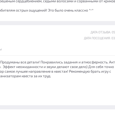
 бешеным сердцебиением, седыми волосами и сорванными от крико
бителям острых ощущений! Это было очень классно *^*
ДАТА ОТЗЫВА: 05
ДАТА ПОСЕЩЕНИЯ: 03
ы
 Продуманы все детали! Понравились задания и атмосферность. Ак
. Эффект неожиданности и звуки делают свое дело) Для себя точно
ор самое лучшее направление в квестах! Рекомендую брать игру с
анизаторам квеста за их труд.