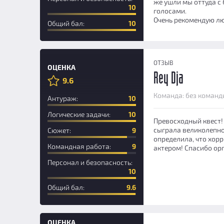
же ушли мы оттуда с
10
голосами.
Очень рекомендую лю
Общий бал:
10
ОТЗЫВ
ОЦЕНКА
Rey Dja
9.6
Новичок
Команда: без команд
Антураж:
10
Логические задачи:
10
Превосходный квест!
сыграла великолепно
Сюжет:
9
определила, что хорр
Командная работа:
9
актером! Спасибо орг
Персонал и безопасность:
10
Общий бал:
9.6
ОЦЕНКА