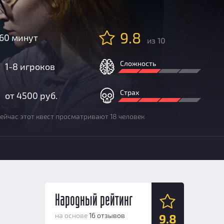
9.8
60 минут
из 10
Сложность
1-8 игроков
Страх
от 4500 руб.
ейчас этот квест просматривают 18 человек
Народный рейтинг
на основе
16 отзывов
9.8