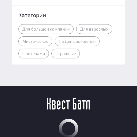
Категории
Для большой компании
Для взрослых
Мистические
На День рождения
С актерами
Страшные
Квест Батл