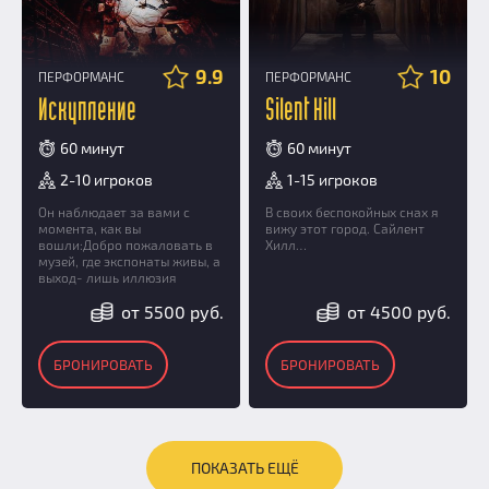
9.9
10
ПЕРФОРМАНС
ПЕРФОРМАНС
Искупление
Silent Hill
60 минут
60 минут
2-10 игроков
1-15 игроков
Он наблюдает за вами с
В своих беспокойных снах я
момента, как вы
вижу этот город. Сайлент
вошли:Добро пожаловать в
Хилл…
музей, где экспонаты живы, а
выход- лишь иллюзия
от 5500 руб.
от 4500 руб.
БРОНИРОВАТЬ
БРОНИРОВАТЬ
ПОКАЗАТЬ ЕЩЁ