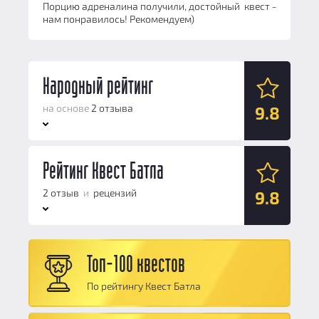
Порцию адреналина получили, достойный квест -
нам понравилось! Рекомендуем)
Народный рейтинг
на основе
2 отзыва
9.8
Антураж:
Рейтинг Квест Батла
10
Логические задачи:
9
2 отзыв
и
рецензий
9.8
Сюжет:
10
Командная работа:
10
Антураж:
10
Персонал и безопасность:
10
Топ-100 квестов
Логические задачи:
9
Общий балл:
9.8
По рейтингу Квест Батла
Сюжет:
10