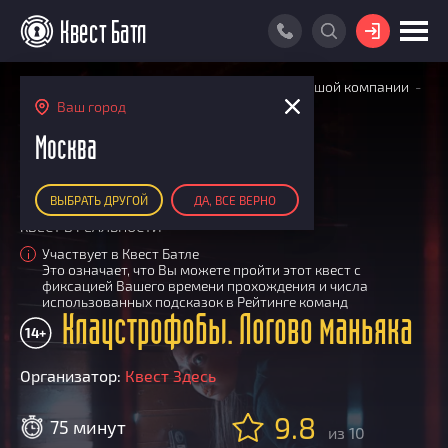
ВОЙТИ
Главная
Поиск квестов
Квесты для большой компании
ПОИСК КВЕСТА
Клаустрофобы. Логово маньяка
Ваш город
АКЦИИ
Москва
РЕЙТИНГ КВЕСТОВ
ВЫБРАТЬ ДРУГОЙ
ДА, ВСЕ ВЕРНО
КАРТА КВЕСТОВ
КВЕСТ В РЕАЛЬНОСТИ
РЕЙТИНГ КОМАНД
Участвует в Квест Батле
i
Это означает, что Вы можете пройти этот квест с
Итоговый рейтинг
ПОИСК КОМАНДЫ
фиксацией Вашего времени прохождения и числа
использованных подсказок в Рейтинге команд
По количеству очков
Клаустрофобы. Логово маньяка
КВЕСТ БАТЛ
14+
По качеству игры
О Квест Батле
КВЕСТ В ПОДАРОК
Список команд
Организатор:
Квест Здесь
Cashback
9.8
Как подсчитываются рейтинги
75 минут
из 10