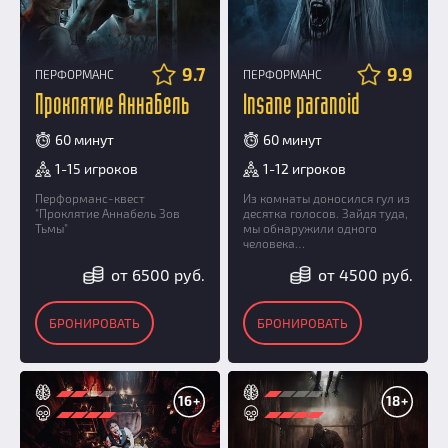
9.7
9.9
ПЕРФОРМАНС
ПЕРФОРМАНС
Проклятие Аннабель
Insane paranoid
60 минут
60 минут
1-15 игроков
1-12 игроков
Перформанс-квест
Из комнаты доносился гул из
"Проклятие Аннабель Зов
десятка голосов. Зайдя туда,
Тьмы"
мы обнаружили одного
человека…
от 6500 руб.
от 4500 руб.
БРОНИРОВАТЬ
БРОНИРОВАТЬ
16+
18+