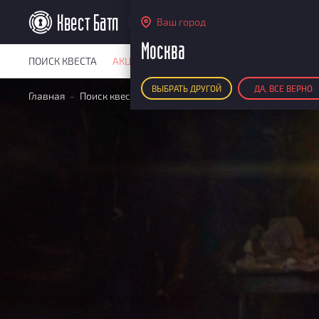
Москва
Ваш город
Москва
ПОИСК КВЕСТА
АКЦИИ
РЕЙТИНГ КВЕСТОВ
КАРТА КВЕ
ВЫБРАТЬ ДРУГОЙ
ДА, ВСЕ ВЕРНО
Главная
Поиск квестов
Квесты экшн-квесты
Лабиринт