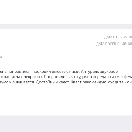
ДАТА ОТЗЫВА: 10
ДАТА ПОСЕЩЕНИЯ: 08
ы
чень понравился, проходил вместе с ними. Антураж, звуковое
рская игра прекрасны. Понравилось, что удачно передана атмосфер
умом ощущается. Достойный квест. Квест рекомендую, сходите - он