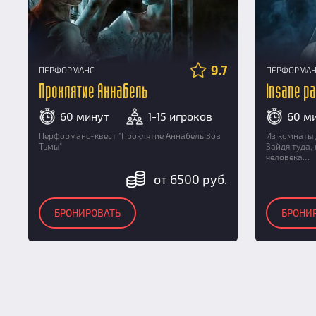
9.7
ПЕРФОРМАНС
ПЕРФОРМА
Проклятие Аннабель
Insane pa
60 минут
1-15 игроков
60 м
Перформанс-квест "Проклятие Аннабель Зов
Из комнаты 
Тьмы"
Зайдя туда,
человека…
от 6500 руб.
БРОНИРОВАТЬ
БРОНИ