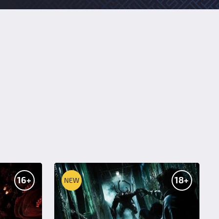
16+
18+
NEW