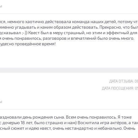
ы
лся, немного хаотично действовала команда наших детей, потому чт
 именно угадывать и каким образом действовать. Прекрасно, что бы
сказывал ;-)) Квест был в меру страшный, но этим и эффектный для
ем очень понравилось, разговоров и впечатлений было очень много.
чудесно проведённое время!
ДАТА ОТЗЫВА: 06
ДАТА ПОСЕЩЕНИЯ: 05
ы
раздновали день рождения сына. Всем очень понравилось. Я тоже
с дочерью 18 лет, было страшно и нам) Восхитила игра актёров, а та
сный сюжет и идею квест, очень нестандартно и небанально. Очень