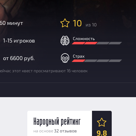
10
60 минут
из 10
Сложность
1-15 игроков
Страх
от 6600 руб.
ейчас этот квест просматривают 16 человек
Народный рейтинг
на основе
32 отзывов
9.8