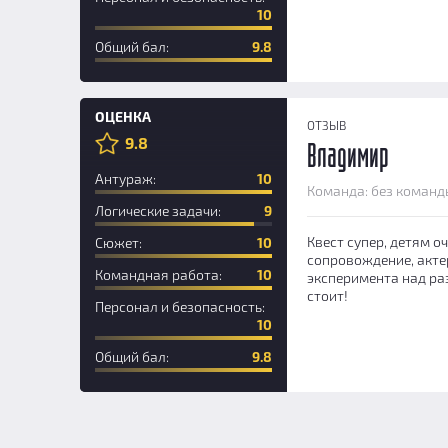
10
Общий бал:
9.8
ОЦЕНКА
ОТЗЫВ
9.8
Владимир
Антураж:
10
Команда: без команд
Логические задачи:
9
Квест супер, детям о
Сюжет:
10
сопровождение, акте
Командная работа:
10
эксперимента над раз
стоит!
Персонал и безопасность:
10
Общий бал:
9.8