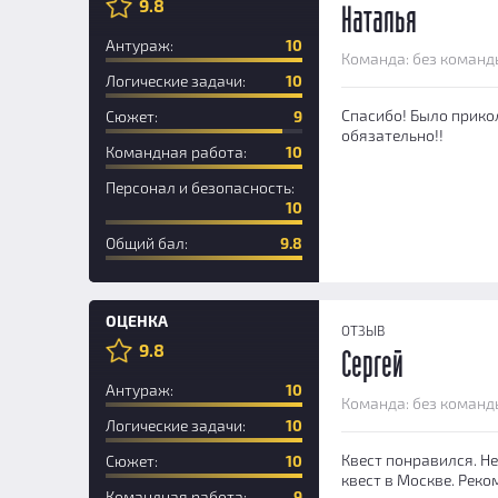
9.8
Наталья
Антураж:
10
Команда: без команд
Логические задачи:
10
Спасибо! Было прикол
Сюжет:
9
обязательно!!
Командная работа:
10
Персонал и безопасность:
10
Общий бал:
9.8
ОЦЕНКА
ОТЗЫВ
9.8
Сергей
Антураж:
10
Команда: без команд
Логические задачи:
10
Квест понравился. Не
Сюжет:
10
квест в Москве. Реко
Командная работа:
9