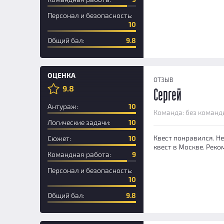
Персонал и безопасность:
10
Общий бал:
9.8
ОЦЕНКА
ОТЗЫВ
9.8
Сергей
Антураж:
10
Команда: без команд
Логические задачи:
10
Квест понравился. Не
Сюжет:
10
квест в Москве. Реко
Командная работа:
9
Персонал и безопасность:
10
Общий бал:
9.8