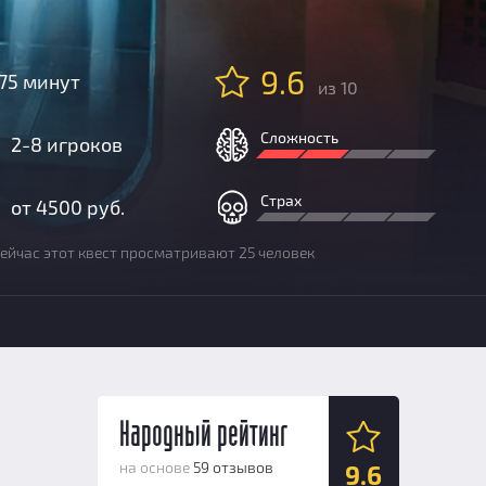
9.6
75 минут
из 10
Сложность
2-8 игроков
Страх
от 4500 руб.
ейчас этот квест просматривают 25 человек
Народный рейтинг
на основе
59 отзывов
9.6