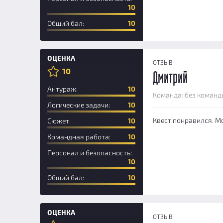
10
Общий бал:
10
ОЦЕНКА
ОТЗЫВ
10
Дмитрий
Антураж:
10
Команда: без команд
Логические задачи:
10
Квест понравился. Мо
Сюжет:
10
Командная работа:
10
Персонал и безопасность:
10
Общий бал:
10
ОЦЕНКА
ОТЗЫВ