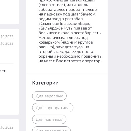
(слева от вас), идти вдоль
забора, далее поворот налево
на парковку под шлагбаумом,
видим вход в рестобар
«Семенов» (вывески «Бар»,
«Бильярд») и чуть правее от
большого входа в рестобар есть
.10.2022
металлическая дверь под
козырьком (над ним круглое
.10.2022
окошко), заходите туда, на
второй этаж, далее до поста
охраны и необходимо позвонить
на квест. Вас встретит оператор.
лет.
Категории
Для взрослых
Для корпоратива
Для новичков
.10.2022
Для подростков