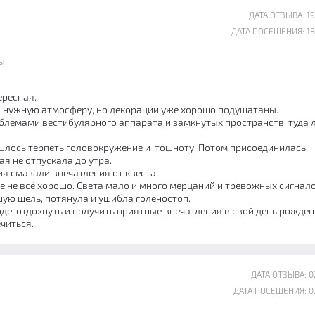
ДАТА ОТЗЫВА: 19
ДАТА ПОСЕЩЕНИЯ: 18
ы
ересная.
 нужную атмосферу, но декорации уже хорошо подушатаны.
лемами вестибулярного аппарата и замкнутых пространств, туда 
ишлось терпеть головокружение и тошноту. Потом присоединилась
ая не отпускала до утра.
я смазали впечатления от квеста.
е не всё хорошо. Света мало и много мерцаний и тревожных сигнало
шую щель, потянула и ушибла голеностоп.
де, отдохнуть и получить приятные впечатления в свой день рожден
читься.
ДАТА ОТЗЫВА: 02
ДАТА ПОСЕЩЕНИЯ: 02