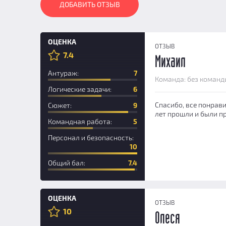
ДОБАВИТЬ ОТЗЫВ
ОЦЕНКА
ОТЗЫВ
7.4
Михаил
Антураж:
7
Команда: без команд
Логические задачи:
6
Спасибо, все понрави
Сюжет:
9
лет прошли и были п
Командная работа:
5
Персонал и безопасность:
10
Общий бал:
7.4
ОЦЕНКА
ОТЗЫВ
10
Олеся