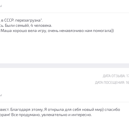
ы
 в СССР: перезагрузка".
ь. Были семьёй, 4 человека.
 Маша хорошо вела игру, очень ненавязчиво нам помогала))
ДАТА ОТЗЫВА: 17
ДАТА ПОСЕЩЕНИЯ: 16
ы
вест. Благодаря этому, Я открыла для себя новый мир) спасибо
орам! Все продумано, увлекательно и интересно.