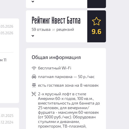
Антураж:
9.6
Рейтинг Квест Батла
.05.2026
Логические задачи:
9.7
59 отзыва
и
рецензий
9.6
.05.2026
Сюжет:
9.8
Командная работа:
9.5
Антураж:
9.6
Персонал и безопасность:
9.5
Общая информация
м 11
Логические задачи:
9.7
Общий балл:
9.6
бесплатный Wi-Fi
Сюжет:
9.8
платная парковка — 50 р./час
Командная работа:
9.5
есть гостевая зона на 8 человек
Персонал и безопасность:
9.5
2-х ярусный лофт в стиле
Америки 60-х годов, 100 кв.м.,
Общий балл:
9.6
вместительность для банкета до
25 человек, для вечеринки/
фуршета - максимум 60 человек
.01.2025
(от 5000 руб./час). Оборудован
стульями и диванами,
.12.2024
проектором, ТВ-плазмой,