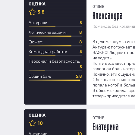
ОЦЕНКА
ОТЗЫВ
5.8
Александра
Антураж:
5
Команда: без команд
Логические задачи:
8
В целом задумка инт
Сюжет:
8
Антураж погружает в
Командная работа:
5
ВАЖНО! Людям с проб
не ходить.
Персонал и безопасность:
Почти весь квест пр
3
головная боль, котор
Конечно, эти ощущени
Общий бал:
5.8
С безопасностью тож
попала ногой в боль
В общем сходила, вро
теперь приходится ле
ОЦЕНКА
ОТЗЫВ
10
Екатерина
Антураж:
10