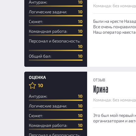
Антураж:
10
Команда: без команд
Логические задачи:
10
Были на кресте Назад
Сюжет:
10
Все очень понравилос
Командная работа:
10
Наш оператор квеста
Персонал и безопасность:
10
Общий бал:
10
ОЦЕНКА
ОТЗЫВ
10
Ирина
Антураж:
10
Команда: без команд
Логические задачи:
10
Это был мой первый к
Сюжет:
10
организаторам и авт
Командная работа:
10
Персонал и безопасность: