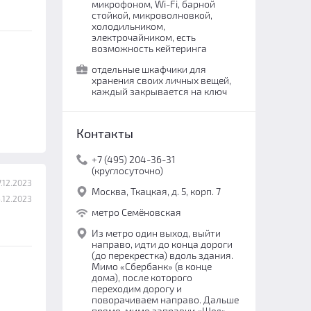
микрофоном, Wi-Fi, барной
стойкой, микроволновкой,
холодильником,
электрочайником, есть
возможность кейтеринга
отдельные шкафчики для
хранения своих личных вещей,
каждый закрывается на ключ
Контакты
+7 (495) 204-36-31
(круглосуточно)
.12.2023
Москва, Ткацкая, д. 5, корп. 7
.12.2023
метро Семёновская
Из метро один выход, выйти
направо, идти до конца дороги
(до перекрестка) вдоль здания.
Мимо «Сбербанк» (в конце
дома), после которого
переходим дорогу и
поворачиваем направо. Дальше
прямо, мимо заправки «Шел»