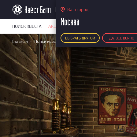
Москва
Ваш город
Москва
ПОИСК КВЕСТА
АКЦИИ
РЕЙТИНГ КВЕСТОВ
КАРТА КВЕ
ВЫБРАТЬ ДРУГОЙ
ДА, ВСЕ ВЕРНО
Главная
Поиск квестов
Квесты детские
Академия Гуди