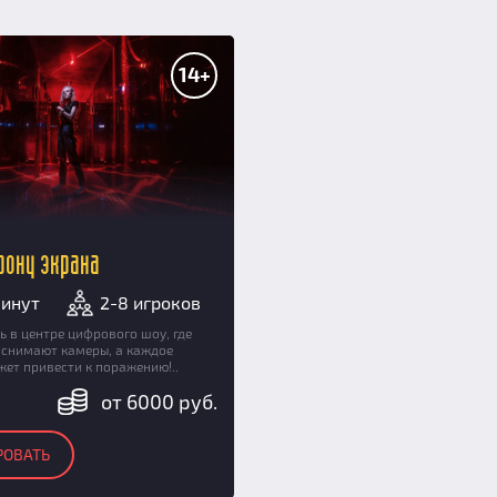
14+
орону экрана
минут
2-8 игроков
ь в центре цифрового шоу, где
 снимают камеры, а каждое
ет привести к поражению!..
от 6000 руб.
РОВАТЬ