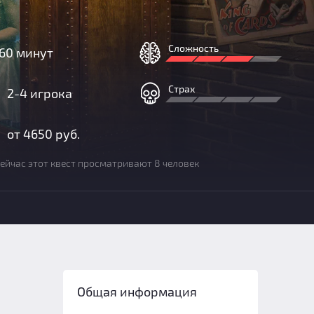
Сложность
60 минут
Страх
2-4 игрока
от 4650 руб.
ейчас этот квест просматривают 8 человек
Общая информация