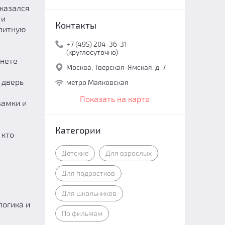
 казался
 и
Контакты
элитную
+7 (495) 204-36-31
(круглосуточно)
инете
Москва, Тверская-Ямская, д. 7
 дверь
метро Маяковская
Показать на карте
замки и
Категории
 кто
Детские
Для взрослых
Для подростков
Для школьников
логика и
По фильмам