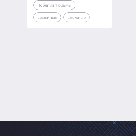
Побег из тюрьмы
Семейные
Сложные
м