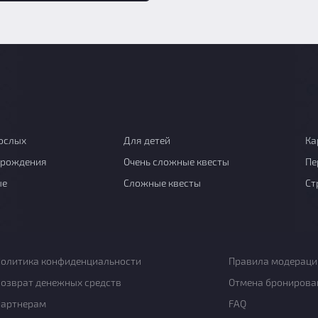
ослых
Для детей
Ка
 рождения
Очень сложные квесты
Пе
ые
Сложные квесты
Ст
олитика конфиденциальности
Правила модераци
озврат денежных средств
Отмена бронирова
Партнерам
FAQ