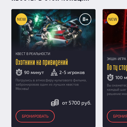
8+
NEW
NEW
КВЕСТ В РЕАЛЬНОСТИ
ЭКШН-ИГРА
Охотники на привидений
По ту ст
90 минут
2-5 игроков
100 
Погрузись в атмосферу культового фильма,
забронировав один из лучших квестов
Вы окажетес
Москвы!
каждый шаг
решение мож
от 5700 руб.
БРОНИРОВАТЬ
БРОНИ