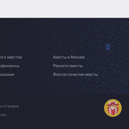
рта квестов
Квесты в Москве
рфомансы
Реалити квесты
рашные
Фантастические квесты
и отзывов
ния