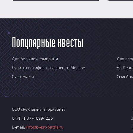
Популярные квесты
Для большой компании
Для взр
Купить сертификат на квест в Москве
На День
С актерами
Семейн
ООО «Рекламный горизонт»
П
ОГРН: 1187746994236
В
E-mail:
info@kvest-battle.ru