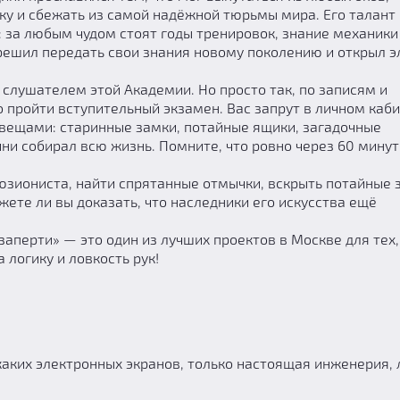
ку и сбежать из самой надёжной тюрьмы мира. Его талант
 за любым чудом стоят годы тренировок, знание механики
решил передать свои знания новому поколению и открыл 
слушателем этой Академии. Но просто так, по записям и
о пройти вступительный экзамен. Вас запрут в личном каб
 вещами: старинные замки, потайные ящики, загадочные
ни собирал всю жизнь. Помните, что ровно через 60 минут
юзиониста, найти спрятанные отмычки, вскрыть потайные 
жете ли вы доказать, что наследники его искусства ещё
заперти» — это один из лучших проектов в Москве для тех,
 логику и ловкость рук!
каких электронных экранов, только настоящая инженерия, 