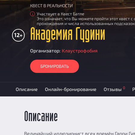
КВЕСТ В РЕАЛЬНОСТИ
Участвует в Квест Батле
i
Это означает, что Вы можете пройти этот квест 
прохождения и числа использованных подсказок
Академия Гудини
12+
Организатор:
Клаустрофобия
БРОНИРОВАТЬ
0
Описание
Онлайн-бронирование
Отзывы
Р
Описание
Величайший иллюзионист всех времён Гарри Гуд