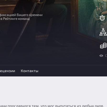
с фиксацией Вашего времени
 в Рейтинге команд
С
ецензии
Контакты
ини прославился тем, что мог выпутаться из любых оков,