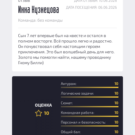
ОТЗЫВ
ДАТА ОТЗЫВА: 10.06.2026
ДАТА ПОСЕЩЕНИЯ: 06.06.2026
Инна Кузнецова
Команда: без команды
Сын 7 лет впервые был на квесте и остался в
полном восторге. Всё прошло легко и радостно.
Он почувствовал себя настоящим героем
приключения. Это был волшебный день для него.
Золото мы помогли найти, нашему проводнику
Гному Билли)
Антураж:
10
Логические задачи:
10
Новичок
Сюжет:
10
ОЦЕНКА
10
Командная работа:
10
Персонал и безопасность:
10
Общий бал:
10