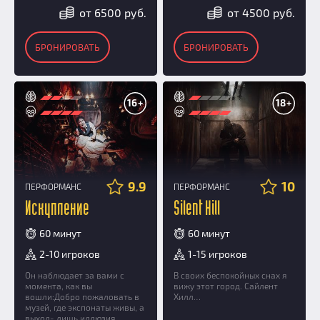
от 6500 руб.
от 4500 руб.
БРОНИРОВАТЬ
БРОНИРОВАТЬ
16+
18+
9.9
10
ПЕРФОРМАНС
ПЕРФОРМАНС
Искупление
Silent Hill
60 минут
60 минут
2-10 игроков
1-15 игроков
Он наблюдает за вами с
В своих беспокойных снах я
момента, как вы
вижу этот город. Сайлент
вошли:Добро пожаловать в
Хилл…
музей, где экспонаты живы, а
выход- лишь иллюзия