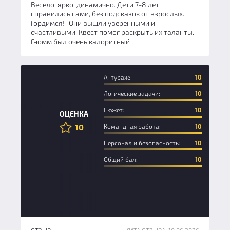
Весело, ярко, динамично. Дети 7-8 лет
справились сами, без подсказок от взрослых.
Гордимся! Они вышли уверенными и
счастливыми. Квест помог раскрыть их таланты.
Гномм был очень калоритный .
Антураж:
10
Логические задачи:
10
Новичок
Сюжет:
10
ОЦЕНКА
10
Командная работа:
10
Персонал и безопасность:
10
Общий бал:
10