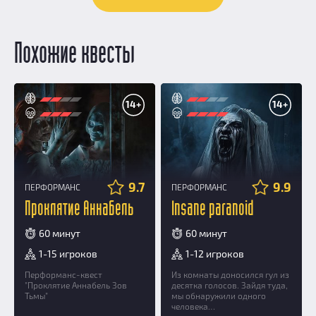
Похожие квесты
14+
14+
9.7
9.9
ПЕРФОРМАНС
ПЕРФОРМАНС
Проклятие Аннабель
Insane paranoid
60 минут
60 минут
1-15 игроков
1-12 игроков
Перформанс-квест
Из комнаты доносился гул из
"Проклятие Аннабель Зов
десятка голосов. Зайдя туда,
Тьмы"
мы обнаружили одного
человека…