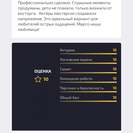
Профессионально сделано. Страшные моменты
продуманы, дети не плакали, только визжали от
восторга. Актёры мастерски создавали
напряжение. Это идеальный вариант для
любителей острых ощущений. Марго наша
любимица!
Антураж:
10
Логические задачи:
10
Новичок
Сюжет:
10
ОЦЕНКА
10
Командная работа:
10
Персонал и безопасность:
10
Общий бал:
10