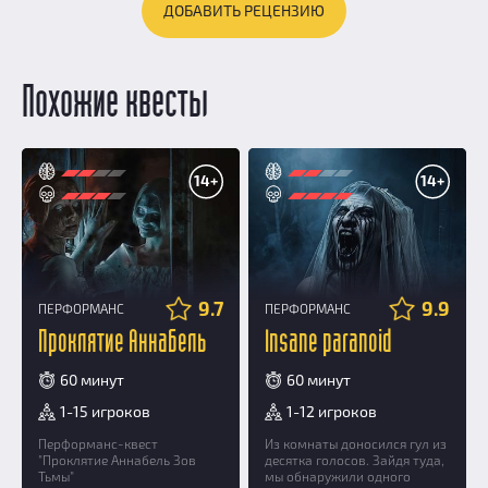
ДОБАВИТЬ РЕЦЕНЗИЮ
Похожие квесты
14+
14+
9.7
9.9
ПЕРФОРМАНС
ПЕРФОРМАНС
Проклятие Аннабель
Insane paranoid
60 минут
60 минут
1-15 игроков
1-12 игроков
Перформанс-квест
Из комнаты доносился гул из
"Проклятие Аннабель Зов
десятка голосов. Зайдя туда,
Тьмы"
мы обнаружили одного