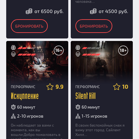
человека…
от 6500 руб.
от 4500 руб.
БРОНИРОВАТЬ
БРОНИРОВАТЬ
16+
18+
9.9
10
ПЕРФОРМАНС
ПЕРФОРМАНС
Искупление
Silent Hill
60 минут
60 минут
2-10 игроков
1-15 игроков
Он наблюдает за вами с
В своих беспокойных снах я
момента, как вы
вижу этот город. Сайлент
вошли:Добро пожаловать в
Хилл…
музей, где экспонаты живы, а