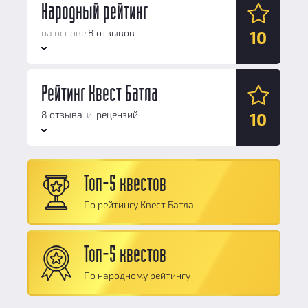
Народный рейтинг
на основе
8 отзывов
10
Антураж:
Рейтинг Квест Батла
10
Логические задачи:
10
8 отзыва
и
рецензий
10
Сюжет:
10
Командная работа:
10
Антураж:
10
Персонал и безопасность:
10
Топ-5 квестов
Логические задачи:
10
Общий балл:
10
По рейтингу Квест Батла
Сюжет:
10
Командная работа:
10
Топ-5 квестов
Персонал и безопасность:
10
По народному рейтингу
Общий балл:
10