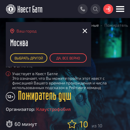
ВОЙТИ
Главная
Поиск квестов
Квесты детективные
Пожиратель
ПОИСК КВЕСТА
душ
Ваш город
АКЦИИ
Москва
РЕЙТИНГ КВЕСТОВ
ВЫБРАТЬ ДРУГОЙ
ДА, ВСЕ ВЕРНО
КАРТА КВЕСТОВ
ПЕРФОРМАНС
РЕЙТИНГ КОМАНД
Участвует в Квест Батле
i
Это означает, что Вы можете пройти этот квест с
Итоговый рейтинг
ПОИСК КОМАНДЫ
фиксацией Вашего времени прохождения и числа
использованных подсказок в Рейтинге команд
По количеству очков
Пожиратель душ
КВЕСТ БАТЛ
12+
По качеству игры
О Квест Батле
КВЕСТ В ПОДАРОК
Список команд
Организатор:
Клаустрофобия
Cashback
10
Как подсчитываются рейтинги
60 минут
из 10