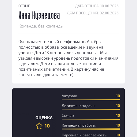
ОТЗЫВ
ДАТА ОТЗЫВА: 10.06.2026
ДАТА ПОСЕЩЕНИЯ: 02.06.2026
Инна Кузнецова
Команда: без команды
Очень качественный перформанс. Актёры
полностью в образе, освещение и звуки на
уровне. Дети 13 лет остались довольны. Мы
увидели высокий уровень подготовки и внимания
к деталям. Дети вышли полные энергии и
позитивных впечатлений. В картину нас не
запечатали, души на месте)
Антураж:
10
Логические задачи:
10
Новичок
Сюжет:
10
ОЦЕНКА
10
Командная работа:
10
Персонал и безопасность:
10