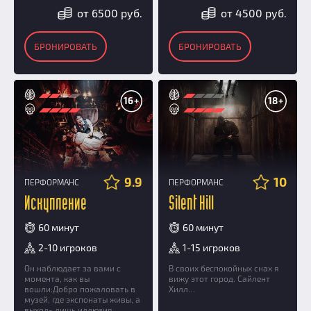
от 6500 руб.
от 4500 руб.
БРОНИРОВАТЬ
БРОНИРОВАТЬ
16+
18+
9.9
10
ПЕРФОРМАНС
ПЕРФОРМАНС
Искупление
Silent Hill
60 минут
60 минут
2-10 игроков
1-15 игроков
Он наблюдает за вами с
В своих беспокойных снах я
момента, как вы
вижу этот город. Сайлент
вошли:Добро пожаловать в
Хилл…
музей, где экспонаты живы, а
выход- лишь иллюзия