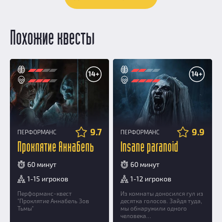
Похожие квесты
14+
14+
9.7
9.9
ПЕРФОРМАНС
ПЕРФОРМАНС
Проклятие Аннабель
Insane paranoid
60 минут
60 минут
1-15 игроков
1-12 игроков
Перформанс-квест
Из комнаты доносился гул из
"Проклятие Аннабель Зов
десятка голосов. Зайдя туда,
Тьмы"
мы обнаружили одного
человека…