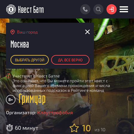
ВОЙТИ
Главная
Поиск квестов
Квесты детские
Гримуар
ПОИСК КВЕСТА
Ваш город
АКЦИИ
Москва
РЕЙТИНГ КВЕСТОВ
ВЫБРАТЬ ДРУГОЙ
ДА, ВСЕ ВЕРНО
КАРТА КВЕСТОВ
КВЕСТ В РЕАЛЬНОСТИ
РЕЙТИНГ КОМАНД
Участвует в Квест Батле
i
Это означает, что Вы можете пройти этот квест с
Итоговый рейтинг
ПОИСК КОМАНДЫ
фиксацией Вашего времени прохождения и числа
использованных подсказок в Рейтинге команд
По количеству очков
Гримуар
КВЕСТ БАТЛ
8+
По качеству игры
О Квест Батле
КВЕСТ В ПОДАРОК
Список команд
Организатор:
Клаустрофобия
Cashback
10
Как подсчитываются рейтинги
60 минут
из 10