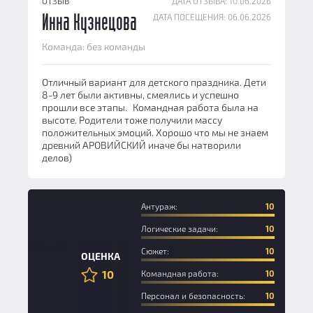
ОТЗЫВ
ДАТА ОТЗЫВА: 10.06.2026
ДАТА ПОСЕЩЕНИЯ: 06.06.2026
Инна Кузнецова
Команда: без команды
Отличный вариант для детского праздника. Дети
8-9 лет были активны, смеялись и успешно
прошли все этапы. Командная работа была на
высоте. Родители тоже получили массу
положительных эмоций. Хорошо что мы не знаем
древний АРОВИЙСКИЙ иначе бы натворили
делов)
Антураж:
10
Логические задачи:
10
Новичок
Сюжет:
10
ОЦЕНКА
10
Командная работа:
10
Персонал и безопасность:
10