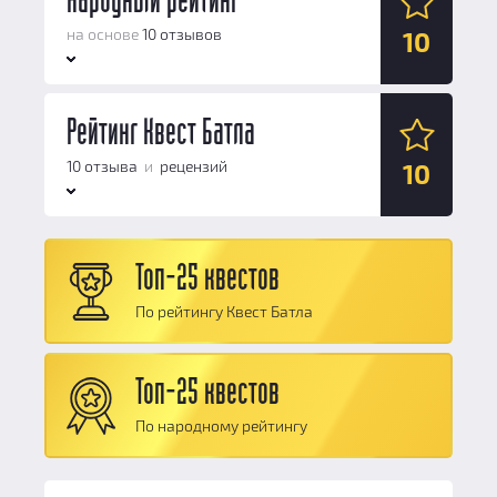
Народный рейтинг
на основе
10 отзывов
10
Антураж:
Рейтинг Квест Батла
10
Логические задачи:
10
10 отзыва
и
рецензий
10
Сюжет:
10
Командная работа:
10
Антураж:
10
Персонал и безопасность:
10
Топ-25 квестов
Логические задачи:
10
Общий балл:
10
По рейтингу Квест Батла
Сюжет:
10
Командная работа:
10
Топ-25 квестов
Персонал и безопасность:
10
По народному рейтингу
Общий балл:
10