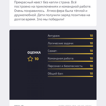
Прекрасный квест без капли страха. Всё
построено на приключениях и командной работе.
Очень понравилось. Атмосфера была тёплой и
дружелюбной. Дети получили заряд позитива на
долгое время. Зло мы победили!
Антураж:
10
Логические задачи:
10
Новичок
Сюжет:
10
ОЦЕНКА
10
Командная работа:
10
Персонал и безопасность:
10
Общий бал:
10