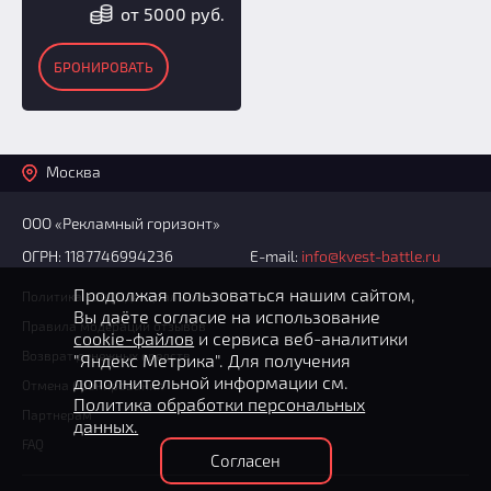
от 5000 руб.
БРОНИРОВАТЬ
Москва
ООО «Рекламный горизонт»
ОГРН: 1187746994236
E-mail:
info@kvest-battle.ru
Продолжая пользоваться нашим сайтом,
Политика конфиденциальности
Вы даёте согласие на использование
Правила модерации отзывов
cookie-файлов
и сервиса веб-аналитики
Возврат денежных средств
"Яндекс Метрика". Для получения
дополнительной информации см.
Отмена бронирования
Политика обработки персональных
Партнерам
данных.
FAQ
Согласен