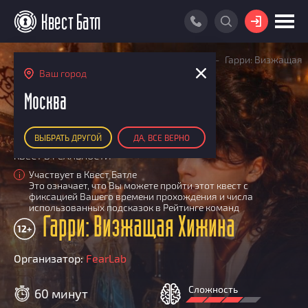
ВОЙТИ
Главная
Поиск квестов
Квесты детские
Гарри: Визжащая
ПОИСК КВЕСТА
Хижина
Ваш город
АКЦИИ
Москва
РЕЙТИНГ КВЕСТОВ
ВЫБРАТЬ ДРУГОЙ
ДА, ВСЕ ВЕРНО
КАРТА КВЕСТОВ
КВЕСТ В РЕАЛЬНОСТИ
РЕЙТИНГ КОМАНД
Участвует в Квест Батле
i
Это означает, что Вы можете пройти этот квест с
Итоговый рейтинг
ПОИСК КОМАНДЫ
фиксацией Вашего времени прохождения и числа
использованных подсказок в Рейтинге команд
По количеству очков
Гарри: Визжащая Хижина
КВЕСТ БАТЛ
12+
По качеству игры
О Квест Батле
КВЕСТ В ПОДАРОК
Список команд
Организатор:
FearLab
Cashback
Как подсчитываются рейтинги
Сложность
60 минут