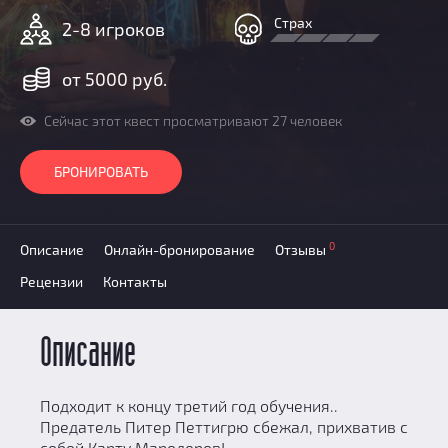
Призы
Страх
2-8 игроков
Новости
Добавить квест
от 5000 руб.
Партнерам
Сейчас этот квест просматривают 27 человек
БРОНИРОВАТЬ
0
Описание
Онлайн-бронирование
Отзывы
Рецензии
Контакты
Описание
Подходит к концу третий год обучения..
Предатель Питер Петтигрю сбежал, прихватив с
собой Карту Мародеров!