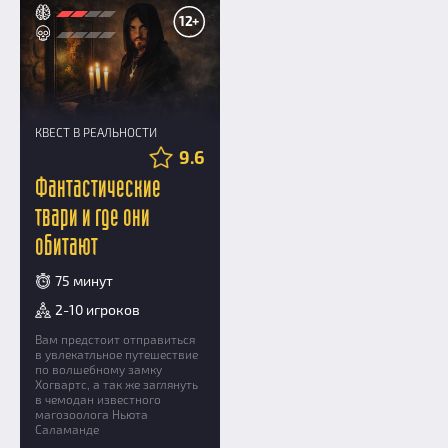
12+
КВЕСТ В РЕАЛЬНОСТИ
9.6
Фантастические
твари и где они
обитают
75 минут
2-10 игроков
Вам предстоит отправиться
в увлекатльное путешествие
по волшебному замку
Хогвартс, а так же заглянуть
в чемодан известного
магозоолога Ньюта
Саламанде