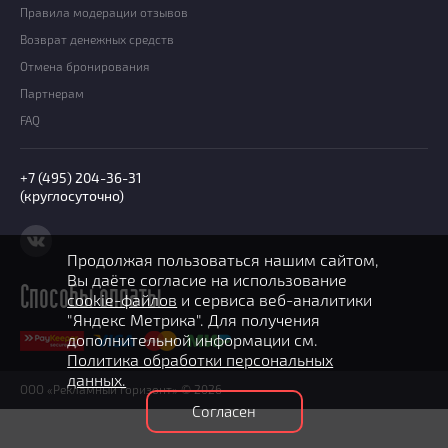
Призы
Правила модерации отзывов
Новости
Возврат денежных средств
Добавить квест
Отмена бронирования
Партнерам
Партнерам
FAQ
+7 (495) 204-36-31
(круглосуточно)
Продолжая пользоваться нашим сайтом,
Вы даёте согласие на использование
Способы оплаты
cookie-файлов
и сервиса веб-аналитики
"Яндекс Метрика". Для получения
дополнительной информации см.
Политика обработки персональных
данных.
ООО «Рекламный горизонт» © 2026
Согласен