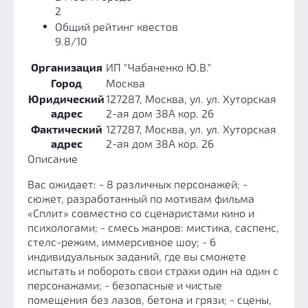
Призы
2
Новости
Общий рейтинг квестов
9.8/10
Добавить квест
Партнерам
Организация
ИП "Чабаненко Ю.В."
Город
Москва
Юридический
127287, Москва, ул. ул. Хуторская
адрес
2-ая дом 38А кор. 26
Фактический
127287, Москва, ул. ул. Хуторская
адрес
2-ая дом 38А кор. 26
Описание
Вас ожидает: - 8 различных персонажей; -
сюжет, разработанный по мотивам фильма
«Сплит» совместно со сценаристами кино и
психологами; - смесь жанров: мистика, саспенс,
стелс-режим, иммерсивное шоу; - 6
индивидуальных заданий, где вы сможете
испытать и побороть свои страхи один на один с
персонажами; - безопасные и чистые
помещения без лазов, бетона и грязи; - сцены,