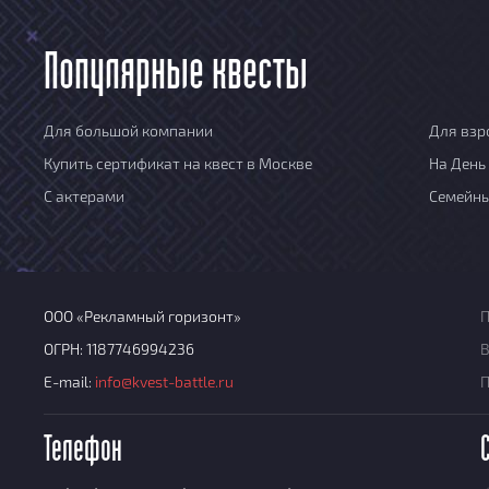
Популярные квесты
Для большой компании
Для взр
Купить сертификат на квест в Москве
На День
С актерами
Семейн
ООО «Рекламный горизонт»
П
ОГРН: 1187746994236
В
E-mail:
info@kvest-battle.ru
Телефон