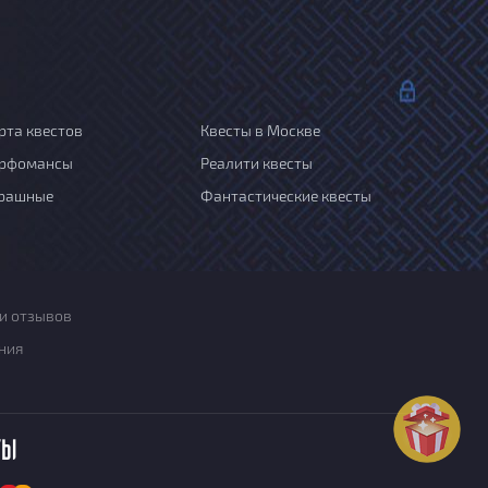
рта квестов
Квесты в Москве
рфомансы
Реалити квесты
рашные
Фантастические квесты
и отзывов
ния
ты