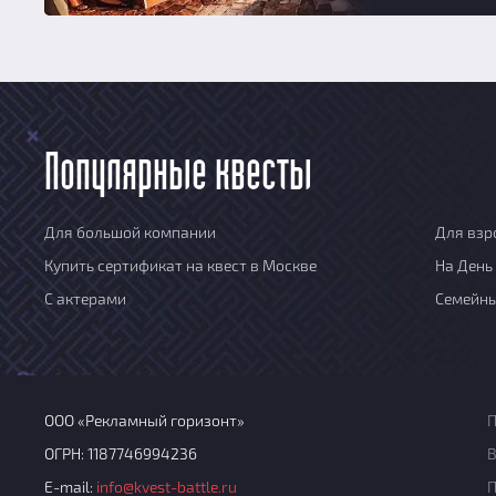
Популярные квесты
Для большой компании
Для взр
Купить сертификат на квест в Москве
На День
С актерами
Семейн
ООО «Рекламный горизонт»
П
ОГРН: 1187746994236
В
E-mail:
info@kvest-battle.ru