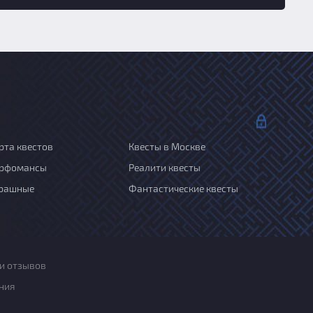
рта квестов
Квесты в Москве
рфомансы
Реалити квесты
рашные
Фантастические квесты
и отзывов
ния