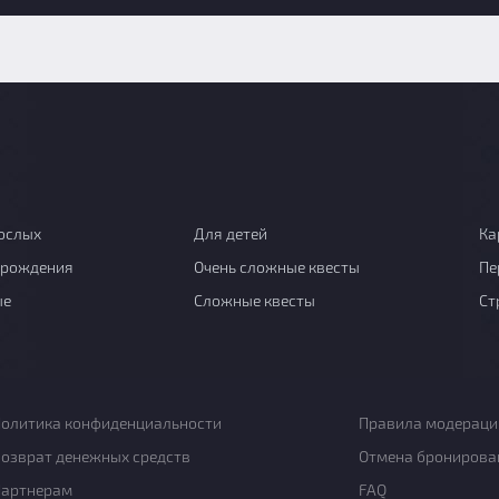
ослых
Для детей
Ка
 рождения
Очень сложные квесты
Пе
ые
Сложные квесты
Ст
олитика конфиденциальности
Правила модераци
озврат денежных средств
Отмена бронирова
Партнерам
FAQ