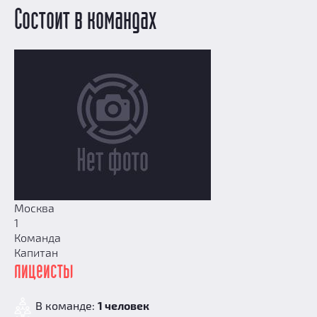
Призы
Состоит в командах
Новости
Добавить квест
Партнерам
Москва
1
Команда
Капитан
лицеисты
В команде:
1 человек