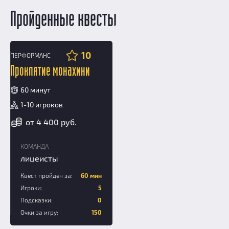
Пройденные квесты
10
ПЕРФОРМАНС
16+
Проклятие монахини
60 минут
1-10 игроков
от 4 400 руб.
КОМАНДА
лицеисты
Квест пройден за:
60 мин
Игроки:
5
Подсказки:
0
Очки за игру:
150